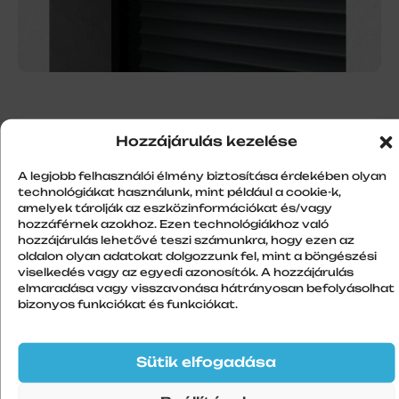
Hozzájárulás kezelése
Ügyfélszolgálat
A legjobb felhasználói élmény biztosítása érdekében olyan
+36 30 213 1140
technológiákat használunk, mint például a cookie-k,
amelyek tárolják az eszközinformációkat és/vagy
hozzáférnek azokhoz. Ezen technológiákhoz való
hozzájárulás lehetővé teszi számunkra, hogy ezen az
oldalon olyan adatokat dolgozzunk fel, mint a böngészési
viselkedés vagy az egyedi azonosítók. A hozzájárulás
elmaradása vagy visszavonása hátrányosan befolyásolhat
Gyártási határidő:
bizonyos funkciókat és funkciókat.
8-10 munkanap
Sütik elfogadása