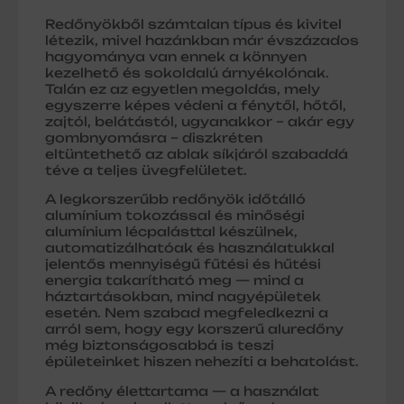
Redőnyökből számtalan típus és kivitel
létezik, mivel hazánkban már évszázados
hagyománya van ennek a könnyen
kezelhető és sokoldalú árnyékolónak.
Talán ez az egyetlen megoldás, mely
egyszerre képes védeni a fénytől, hőtől,
zajtól, belátástól, ugyanakkor – akár egy
gombnyomásra – diszkréten
eltüntethető az ablak síkjáról szabaddá
téve a teljes üvegfelületet.
A legkorszerűbb redőnyök időtálló
alumínium tokozással és minőségi
alumínium lécpalásttal készülnek,
automatizálhatóak és használatukkal
jelentős mennyiségű fűtési és hűtési
energia takarítható meg — mind a
háztartásokban, mind nagyépületek
esetén. Nem szabad megfeledkezni a
arról sem, hogy egy korszerű aluredőny
még biztonságosabbá is teszi
épületeinket hiszen nehezíti a behatolást.
A redőny élettartama — a használat