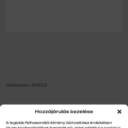
Cikkszám: A1602
Hozzájárulás kezelése
Feltolásgátló, 190 mm
(garázskapuhoz)
A legjobb felhasználói élmény biztosítása érdekében
olyan technológiákat használunk, mint például a cookie-k,