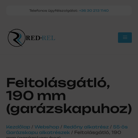
Telefonos ügyfélszolgálat:
+36 30 213 1140
Feltolásgátló,
190 mm
(garázskapuhoz)
Kezdőlap
/
Webshop
/
Redőny alkatrész
/
55-ös
Garázskapu alkatrészek
/ Feltolásgátló, 190
mm (garázskapuhoz)