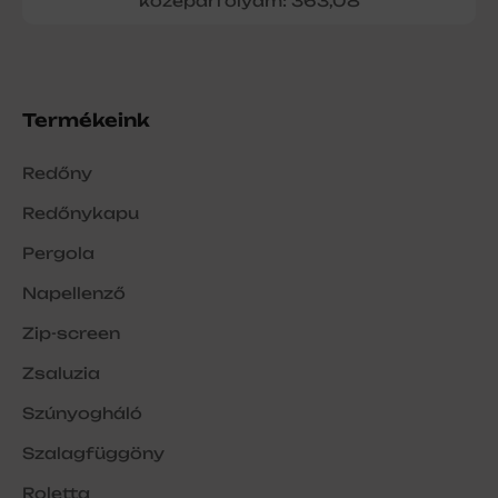
középárfolyam: 363,08
Termékeink
Redőny
Redőnykapu
Pergola
Napellenző
Zip-screen
Zsaluzia
Szúnyogháló
Szalagfüggöny
Roletta