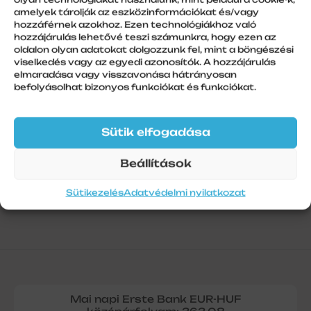
amelyek tárolják az eszközinformációkat és/vagy
hozzáférnek azokhoz. Ezen technológiákhoz való
hozzájárulás lehetővé teszi számunkra, hogy ezen az
További információk
oldalon olyan adatokat dolgozzunk fel, mint a böngészési
viselkedés vagy az egyedi azonosítók. A hozzájárulás
elmaradása vagy visszavonása hátrányosan
Szálhossz
befolyásolhat bizonyos funkciókat és funkciókat.
1
Sütik elfogadása
Beállítások
Sütikezelés
Adatvédelmi nyilatkozat
Mai napi Erste Bank EUR-HUF