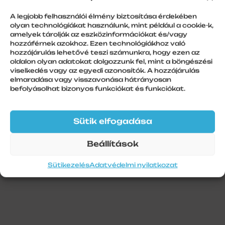
A legjobb felhasználói élmény biztosítása érdekében
RGH/19 bevezető görgő 250-es,
olyan technológiákat használunk, mint például a cookie-k,
300-as alu tokvéghez, 77-es léchez
amelyek tárolják az eszközinformációkat és/vagy
hozzáférnek azokhoz. Ezen technológiákhoz való
hozzájárulás lehetővé teszi számunkra, hogy ezen az
oldalon olyan adatokat dolgozzunk fel, mint a böngészési
viselkedés vagy az egyedi azonosítók. A hozzájárulás
elmaradása vagy visszavonása hátrányosan
További információk
befolyásolhat bizonyos funkciókat és funkciókat.
Szálhossz
1
Sütik elfogadása
Beállítások
Sütikezelés
Adatvédelmi nyilatkozat