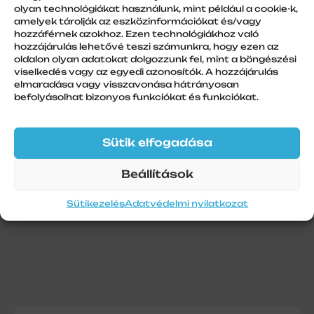
olyan technológiákat használunk, mint például a cookie-k,
amelyek tárolják az eszközinformációkat és/vagy
hozzáférnek azokhoz. Ezen technológiákhoz való
hozzájárulás lehetővé teszi számunkra, hogy ezen az
oldalon olyan adatokat dolgozzunk fel, mint a böngészési
További információk
viselkedés vagy az egyedi azonosítók. A hozzájárulás
elmaradása vagy visszavonása hátrányosan
Szálhossz
befolyásolhat bizonyos funkciókat és funkciókat.
1
Sütik elfogadása
Beállítások
Sütikezelés
Adatvédelmi nyilatkozat