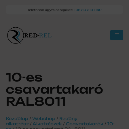
Telefonos ügyfélszolgálat:
+36 30 213 1140
10-es
csavartakaró
RAL8011
Kezdőlap
/
Webshop
/
Redőny
alkatrész
/
Alkatrészek
/
Csavartakarók
/
10-
es
/ 10-es csavartakaró RAL8011