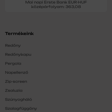
Mai napi Erste Bank EUR-HUF
középárfolyam: 363,08
Termékeink
Redőny
Redőnykapu
Pergola
Napellenző
Zip-screen
Zsaluzia
Szúnyogháló
Szalagfüggöny