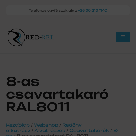
Telefonos ügyfélszolgálat:
+36 30 213 1140
8-as
csavartakaró
RAL8011
Kezdőlap
/
Webshop
/
Redőny
alkatrész
/
Alkatrészek
/
Csavartakarók
/
8-
as
/ 8-as csavartakaró RAL8011