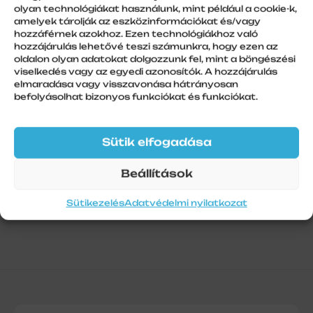
olyan technológiákat használunk, mint például a cookie-k,
amelyek tárolják az eszközinformációkat és/vagy
hozzáférnek azokhoz. Ezen technológiákhoz való
hozzájárulás lehetővé teszi számunkra, hogy ezen az
oldalon olyan adatokat dolgozzunk fel, mint a böngészési
További információk
viselkedés vagy az egyedi azonosítók. A hozzájárulás
elmaradása vagy visszavonása hátrányosan
Szálhossz
befolyásolhat bizonyos funkciókat és funkciókat.
1
Sütik elfogadása
Beállítások
Sütikezelés
Adatvédelmi nyilatkozat