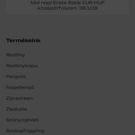
Mai napi Erste Bank EUR-HUF
középárfolyam: 363,08
Termékeink
Redőny
Redőnykapu
Pergola
Napellenző
Zip-screen
Zsaluzia
Szúnyogháló
Szalagfüggöny