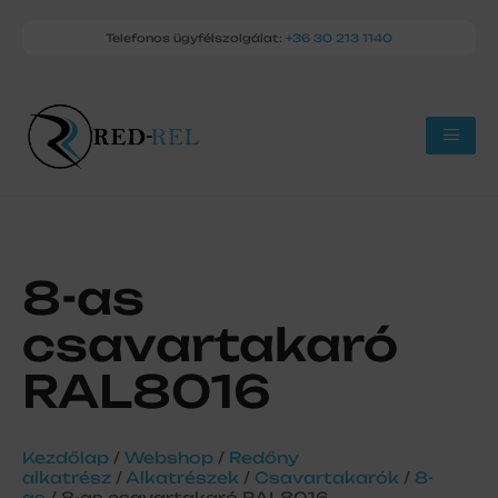
Telefonos ügyfélszolgálat:
+36 30 213 1140
8-as
csavartakaró
RAL8016
Kezdőlap
/
Webshop
/
Redőny
alkatrész
/
Alkatrészek
/
Csavartakarók
/
8-
as
/ 8-as csavartakaró RAL8016