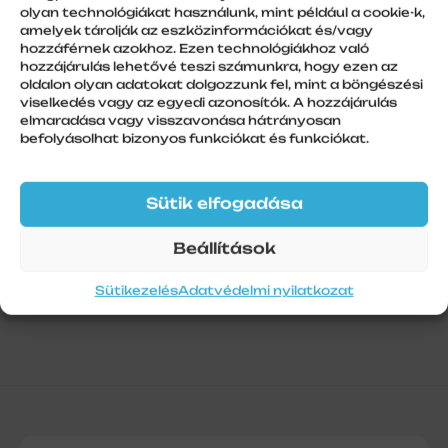
olyan technológiákat használunk, mint például a cookie-k,
amelyek tárolják az eszközinformációkat és/vagy
hozzáférnek azokhoz. Ezen technológiákhoz való
hozzájárulás lehetővé teszi számunkra, hogy ezen az
oldalon olyan adatokat dolgozzunk fel, mint a böngészési
További információk
viselkedés vagy az egyedi azonosítók. A hozzájárulás
elmaradása vagy visszavonása hátrányosan
Szálhossz
befolyásolhat bizonyos funkciókat és funkciókat.
1
Sütik elfogadása
Beállítások
Sütikezelés
Adatvédelmi nyilatkozat