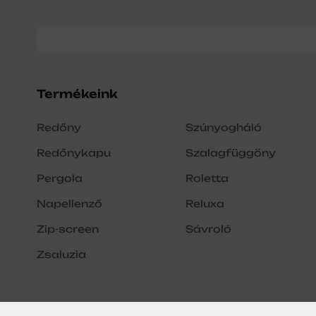
Termékeink
Redőny
Szúnyogháló
Redőnykapu
Szalagfüggöny
Pergola
Roletta
Napellenző
Reluxa
Zip-screen
Sávroló
Zsaluzia