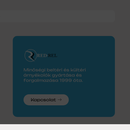
8
Minőségi beltéri és kültéri
árnyékolók gyártása és
forgalmazása 1999 óta.
Kapcsolat