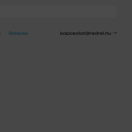
t
Belépés
kapcsolat@redrel.hu