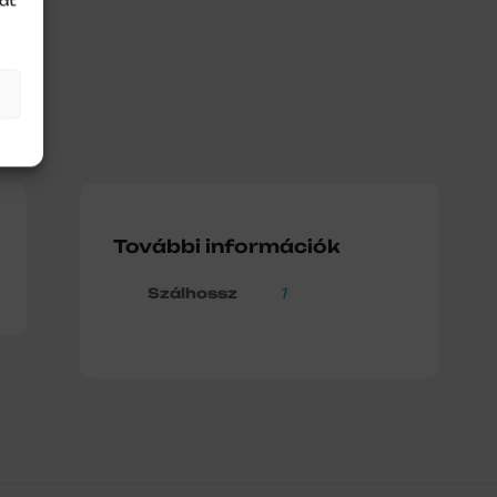
at
További információk
Szálhossz
1