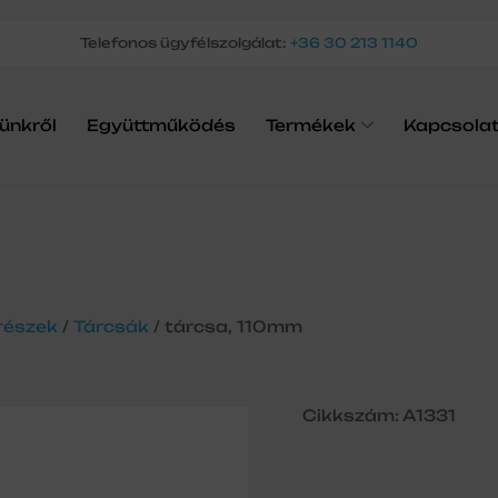
Telefonos ügyfélszolgálat:
+36 30 213 1140
ünkről
Együttműködés
Termékek
Kapcsola
részek
/
Tárcsák
/ tárcsa, 110mm
Cikkszám: A1331