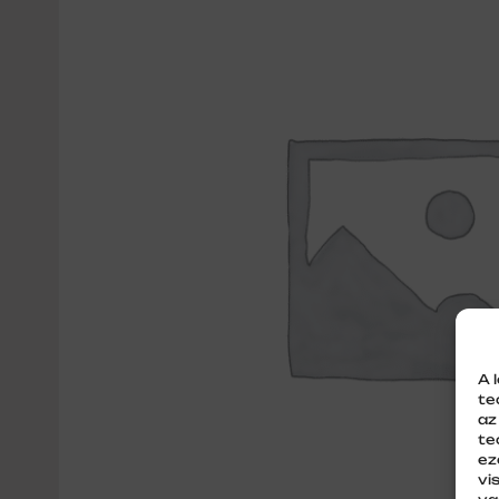
A 
te
az
te
ez
vi