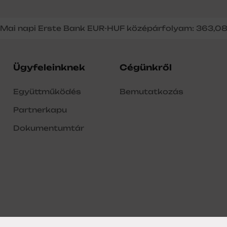
Mai napi Erste Bank EUR-HUF középárfolyam: 363,0
Ügyfeleinknek
Cégünkről
Együttműködés
Bemutatkozás
Partnerkapu
Dokumentumtár