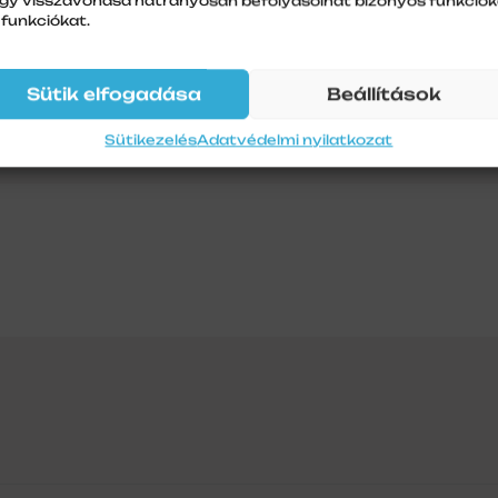
gy visszavonása hátrányosan befolyásolhat bizonyos funkciók
 funkciókat.
Sütik elfogadása
Beállítások
Sütikezelés
Adatvédelmi nyilatkozat