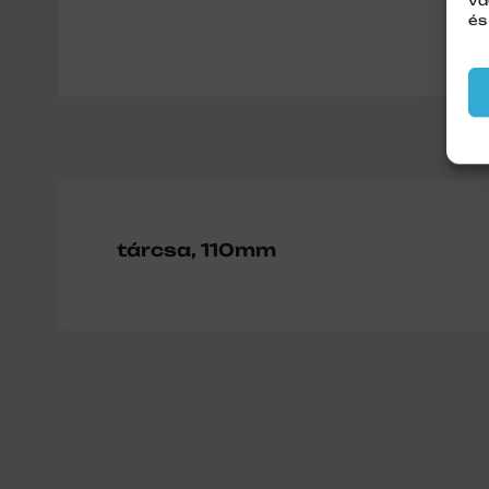
va
és
tárcsa, 110mm