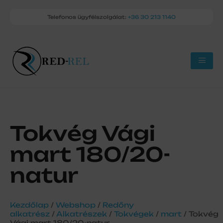
Telefonos ügyfélszolgálat:
+36 30 213 1140
Tokvég Vági
mart 180/20-
natur
Kezdőlap
/
Webshop
/
Redőny
alkatrész
/
Alkatrészek
/
Tokvégek
/
mart
/ Tokvég
Vági mart 180/20-natur