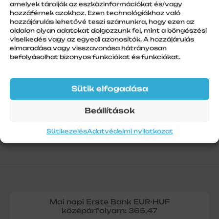
amelyek tárolják az eszközinformációkat és/vagy
hozzáférnek azokhoz. Ezen technológiákhoz való
hozzájárulás lehetővé teszi számunkra, hogy ezen az
További információk
oldalon olyan adatokat dolgozzunk fel, mint a böngészési
viselkedés vagy az egyedi azonosítók. A hozzájárulás
Szálhossz
elmaradása vagy visszavonása hátrányosan
befolyásolhat bizonyos funkciókat és funkciókat.
1
Sütik elfogadása
Beállítások
Sütikezelés
Adatvédelmi nyilatkozat
Mai napi Erste Bank EUR-HUF
középárfolyam: 365,47