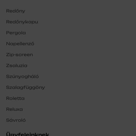
Redőny
Redőnykapu
Pergola
Napellenző
Zip-screen
Zsaluzia
Szúnyogháló
Szalagfüggöny
Roletta
Reluxa
Sávroló
Ügyfeleinknek