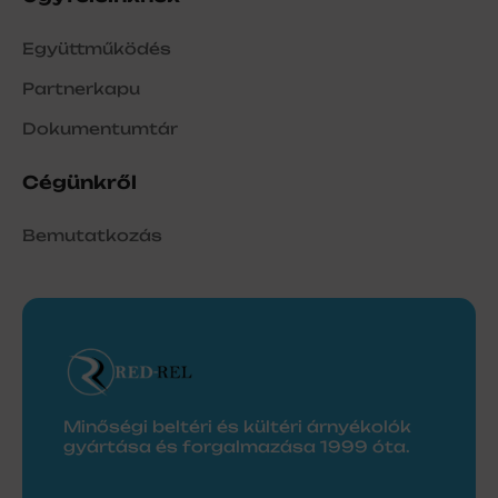
Együttműködés
Partnerkapu
Dokumentumtár
Cégünkről
Bemutatkozás
Minőségi beltéri és kültéri árnyékolók
gyártása és forgalmazása 1999 óta.