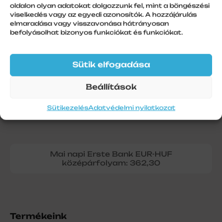
oldalon olyan adatokat dolgozzunk fel, mint a böngészési
6 m
viselkedés vagy az egyedi azonosítók. A hozzájárulás
elmaradása vagy visszavonása hátrányosan
befolyásolhat bizonyos funkciókat és funkciókat.
Sütik elfogadása
Beállítások
Sütikezelés
Adatvédelmi nyilatkozat
Mai napi Erste Bank EUR-HUF
középárfolyam: 362,30
Termékeink