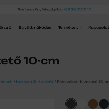
Telefonos ügyfélszolgálat:
+36 30 213 1140
ünkről
Együttműködés
Termékek
Kapcsola
zető 10-cm
részek
/
bevezetők
/
zsinór
/ Fém zsinór kivezető 10-c