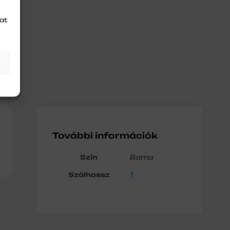
at
További információk
Szín
Barna
Szálhossz
1