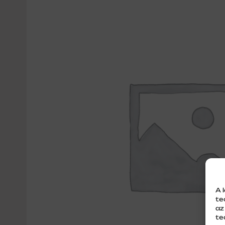
A 
te
az
te