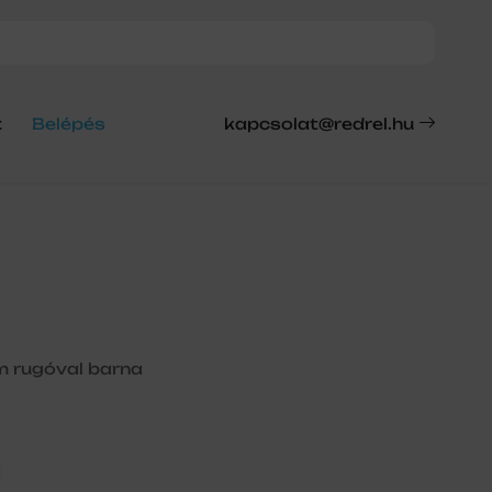
t
Belépés
kapcsolat@redrel.hu
m rugóval barna