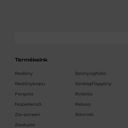
Termékeink
Redőny
Szúnyogháló
Redőnykapu
Szalagfüggöny
Pergola
Roletta
Napellenző
Reluxa
Zip-screen
Sávroló
Zsaluzia