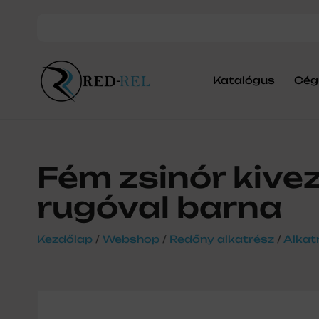
Katalógus
Cég
Fém zsinór kive
rugóval barna
Kezdőlap
/
Webshop
/
Redőny alkatrész
/
Alkat