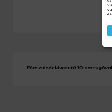
ez
vi
va
és
Fém zsinór kivezető 10-cm rugóva