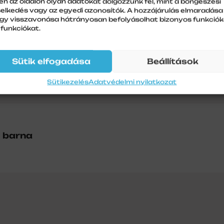
en az oldalon olyan adatokat dolgozzunk fel, mint a böngészési
selkedés vagy az egyedi azonosítók. A hozzájárulás elmaradása
gy visszavonása hátrányosan befolyásolhat bizonyos funkciók
 funkciókat.
Sütik elfogadása
Beállítások
Sütikezelés
Adatvédelmi nyilatkozat
l barna