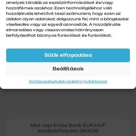
amelyek tárolják az eszközinformációkat és/vagy
hozzáférnek azokhoz. Ezen technológiákhoz való
hozzájárulás lehetővé teszi számunkra, hogy ezen az
További információk
oldalon olyan adatokat dolgozzunk fel, mint a böngészési
viselkedés vagy az egyedi azonosítók. A hozzájárulás
Szálhossz
elmaradása vagy visszavonása hátrányosan
befolyásolhat bizonyos funkciókat és funkciókat.
1
Sütik elfogadása
Beállítások
Sütikezelés
Adatvédelmi nyilatkozat
Mai napi Erste Bank EUR-HUF
középárfolyam: 363,08