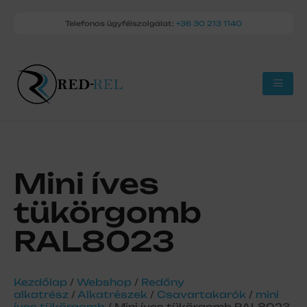
Telefonos ügyfélszolgálat:
+36 30 213 1140
Mini íves
tükörgomb
RAL8023
Kezdőlap
/
Webshop
/
Redőny
alkatrész
/
Alkatrészek
/
Csavartakarók
/
mini
íves tükörgomb
/ Mini íves tükörgomb RAL8023