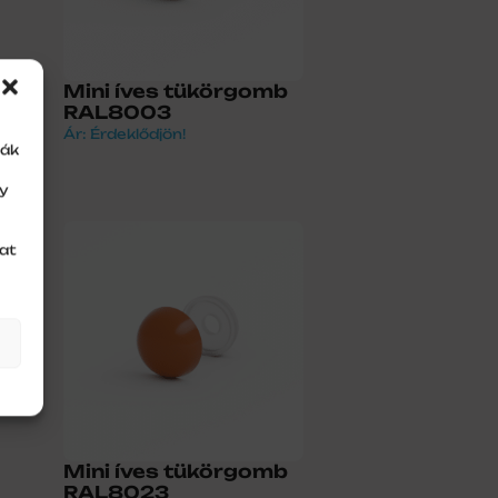
Mini íves tükörgomb
RAL8003
Ár: Érdeklődjön!
ják
gy
at
Mini íves tükörgomb
RAL8023