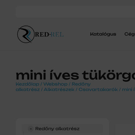
Katalógus
Cég
mini íves tükör
Kezdőlap
/
Webshop
/
Redőny
alkatrész
/
Alkatrészek
/
Csavartakarók
/ mini
-
Redőny alkatrész