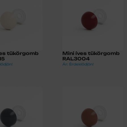
ves tükörgomb
Mini íves tükörgomb
15
RAL3004
lődjön!
Ár: Érdeklődjön!