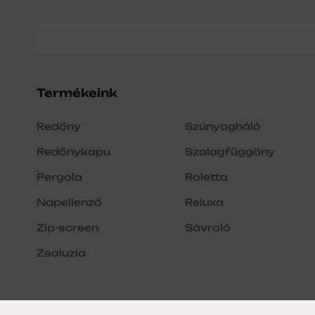
Termékeink
Redőny
Szúnyogháló
Redőnykapu
Szalagfüggöny
Pergola
Roletta
Napellenző
Reluxa
Zip-screen
Sávroló
Zsaluzia