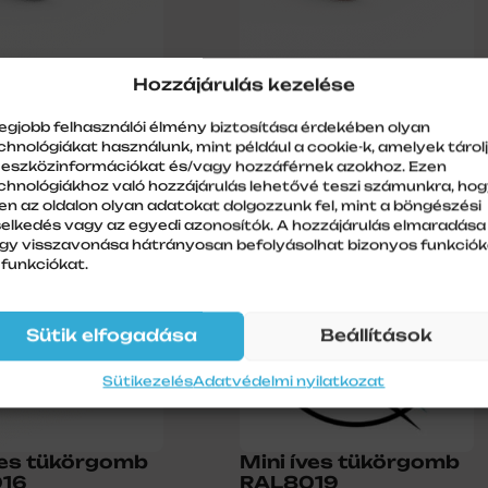
Hozzájárulás kezelése
ves tükörgomb
Mini íves tükörgomb
16
RAL8002
legjobb felhasználói élmény biztosítása érdekében olyan
lődjön!
Ár: Érdeklődjön!
chnológiákat használunk, mint például a cookie-k, amelyek tárol
 eszközinformációkat és/vagy hozzáférnek azokhoz. Ezen
chnológiákhoz való hozzájárulás lehetővé teszi számunkra, ho
en az oldalon olyan adatokat dolgozzunk fel, mint a böngészési
selkedés vagy az egyedi azonosítók. A hozzájárulás elmaradása
gy visszavonása hátrányosan befolyásolhat bizonyos funkciók
 funkciókat.
Sütik elfogadása
Beállítások
Sütikezelés
Adatvédelmi nyilatkozat
ves tükörgomb
Mini íves tükörgomb
16
RAL8019