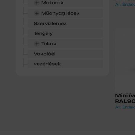
+
Motorok
Ár: Érdek
+
Műanyag lécek
Szervízlemez
Tengely
+
Tokok
Vakolóél
vezérlések
Mini í
RAL9
Ár: Érdek