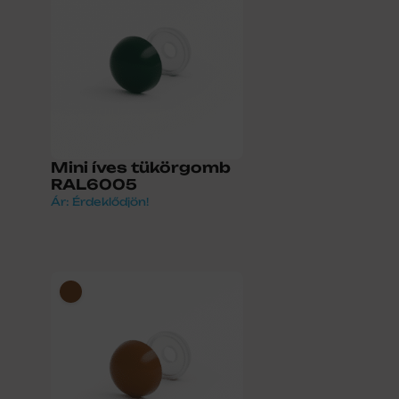
Mini íves tükörgomb
RAL6005
Ár: Érdeklődjön!