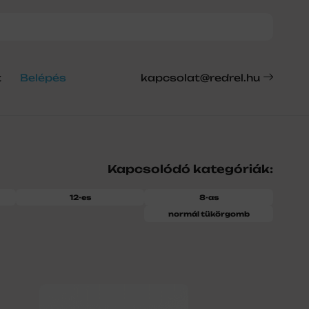
t
Belépés
kapcsolat@redrel.hu
Kapcsolódó kategóriák:
12-es
8-as
normál tükörgomb