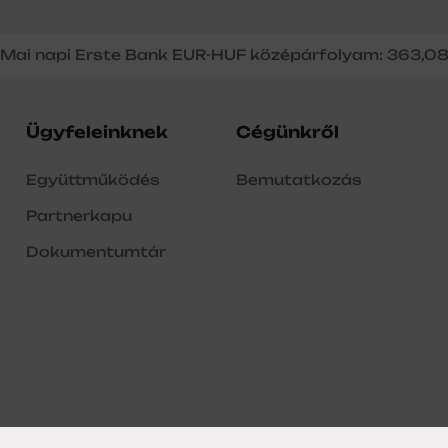
Mai napi Erste Bank EUR-HUF középárfolyam: 363,0
Ügyfeleinknek
Cégünkről
Együttműködés
Bemutatkozás
Partnerkapu
Dokumentumtár