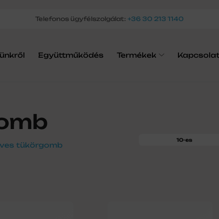
Telefonos ügyfélszolgálat:
+36 30 213 1140
ünkről
Együttműködés
Termékek
Kapcsola
gomb
10-es
 íves tükörgomb