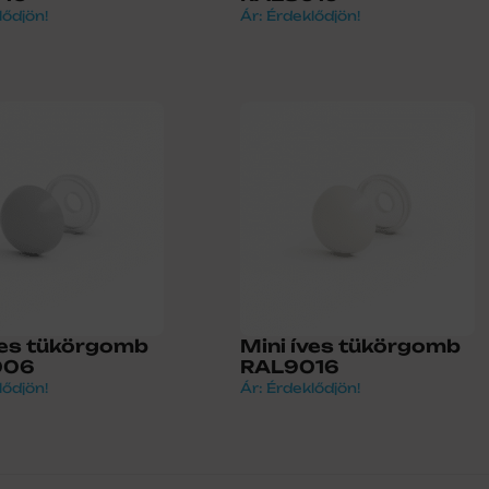
lődjön!
Ár: Érdeklődjön!
ves tükörgomb
Mini íves tükörgomb
006
RAL9016
lődjön!
Ár: Érdeklődjön!