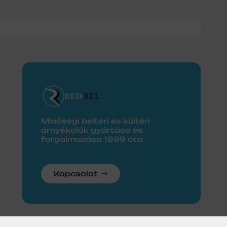
8
Minőségi beltéri és kültéri
árnyékolók gyártása és
forgalmazása 1999 óta.
Kapcsolat