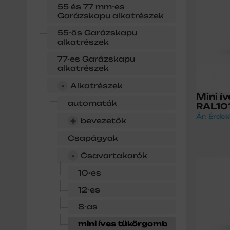
55 és 77 mm-es
Garázskapu alkatrészek
55-ös Garázskapu
alkatrészek
77-es Garázskapu
alkatrészek
-
Alkatrészek
Mini í
automaták
RAL10
Ár: Érdek
+
bevezetők
Csapágyak
-
Csavartakarók
10-es
12-es
8-as
mini íves tükörgomb