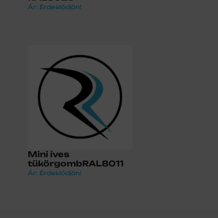
Ár: Érdeklődjön!
Mini íves
tükörgombRAL8011
Ár: Érdeklődjön!