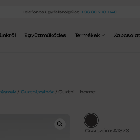
Telefonos ügyfélszolgálat:
+36 30 213 1140
ünkről
Együttműködés
Termékek
Kapcsola
részek
/
Gurtni,zsinór
/ Gurtni – barna
Cikkszám: A1373