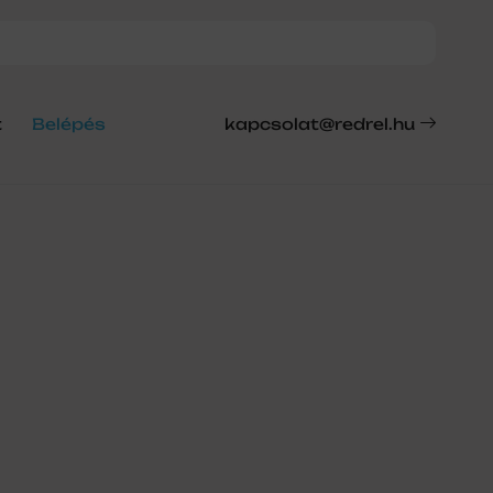
t
Belépés
kapcsolat@redrel.hu