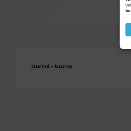
va
és
Gurtni – barna