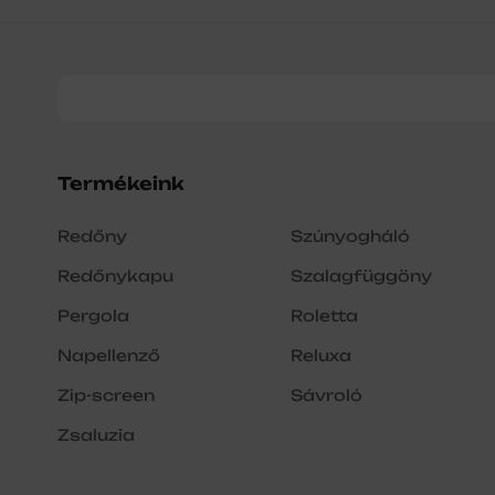
Termékeink
Redőny
Szúnyogháló
Redőnykapu
Szalagfüggöny
Pergola
Roletta
Napellenző
Reluxa
Zip-screen
Sávroló
Zsaluzia