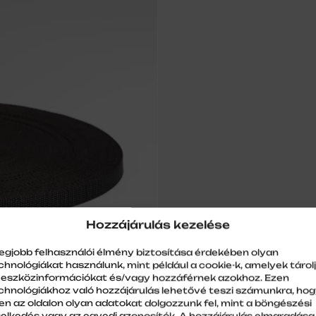
Hozzájárulás kezelése
legjobb felhasználói élmény biztosítása érdekében olyan
chnológiákat használunk, mint például a cookie-k, amelyek tárol
 eszközinformációkat és/vagy hozzáférnek azokhoz. Ezen
chnológiákhoz való hozzájárulás lehetővé teszi számunkra, ho
en az oldalon olyan adatokat dolgozzunk fel, mint a böngészési
selkedés vagy az egyedi azonosítók. A hozzájárulás elmaradása