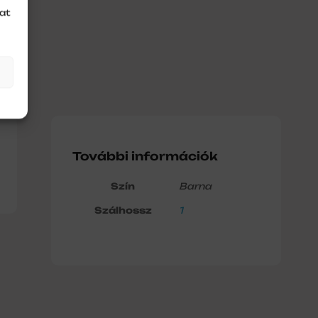
at
További információk
Szín
Barna
Szálhossz
1