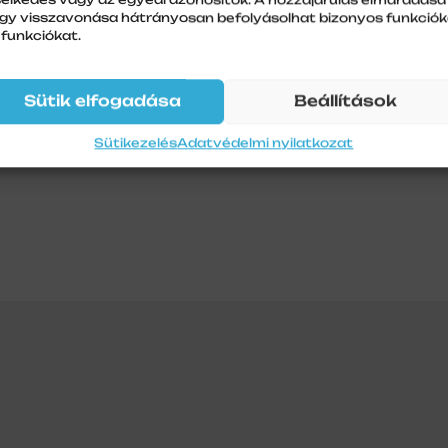
gy visszavonása hátrányosan befolyásolhat bizonyos funkciók
 funkciókat.
Sütik elfogadása
Beállítások
Sütikezelés
Adatvédelmi nyilatkozat