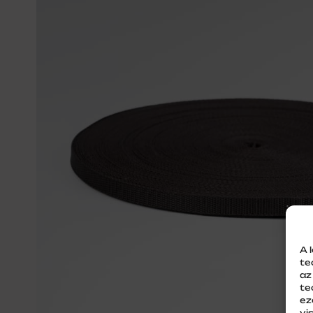
A 
te
az
te
ez
vi