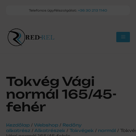
Telefonos ügyfélszolgálat:
+36 30 213 1140
Tokvég Vági
normál 165/45-
fehér
Kezdőlap
/
Webshop
/
Redőny
alkatrész
/
Alkatrészek
/
Tokvégek
/
normál
/ Tokvé
Vági normál 165/45-fehér