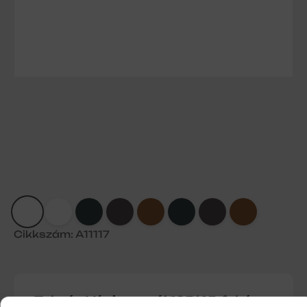
Cikkszám: A11117
Tokvég Vági normál 165/45-fehér