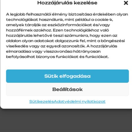
Hozzájárulás kezelése
A legjobb felhasználói élmény biztosítása érdekében olyan
technológiákat használunk, mint például a cookie-k,
amelyek tárolják az eszközinformációkat és/vagy
További információk
hozzáférnek azokhoz. Ezen technológiákhoz való
hozzájárulás lehetővé teszi számunkra, hogy ezen az
Szín
oldalon olyan adatokat dolgozzunk fel, mint a böngészési
viselkedés vagy az egyedi azonosítók. A hozzájárulás
Fehér
elmaradása vagy visszavonása hátrányosan
Szálhossz
befolyásolhat bizonyos funkciókat és funkciókat.
1
Sütik elfogadása
Beállítások
Sütikezelés
Adatvédelmi nyilatkozat