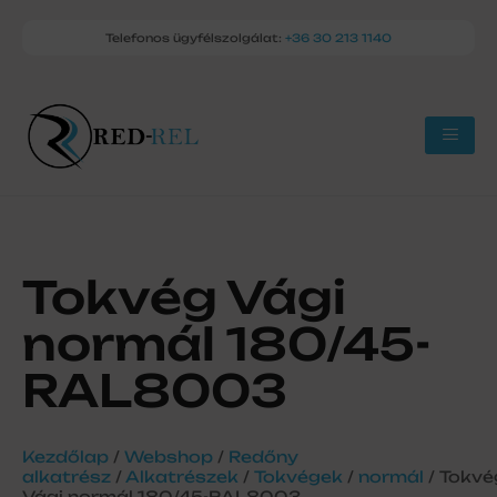
Telefonos ügyfélszolgálat:
+36 30 213 1140
Tokvég Vági
normál 180/45-
RAL8003
Kezdőlap
/
Webshop
/
Redőny
alkatrész
/
Alkatrészek
/
Tokvégek
/
normál
/ Tokvé
Vági normál 180/45-RAL8003