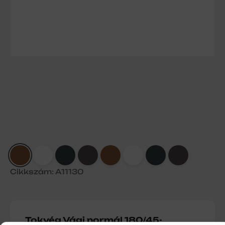
Cikkszám: A11130
Tokvég Vági normál 180/45-