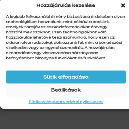
RAL8003
Hozzájárulás kezelése
A legjobb felhasználói élmény biztosítása érdekében olyan
technológiákat használunk, mint például a cookie-k,
amelyek tárolják az eszközinformációkat és/vagy
További információk
hozzáférnek azokhoz. Ezen technológiákhoz való
hozzájárulás lehetővé teszi számunkra, hogy ezen az
oldalon olyan adatokat dolgozzunk fel, mint a böngészési
Szín
viselkedés vagy az egyedi azonosítók. A hozzájárulás
RAL8003
elmaradása vagy visszavonása hátrányosan
befolyásolhat bizonyos funkciókat és funkciókat.
Szálhossz
1
Sütik elfogadása
Beállítások
Sütikezelés
Adatvédelmi nyilatkozat