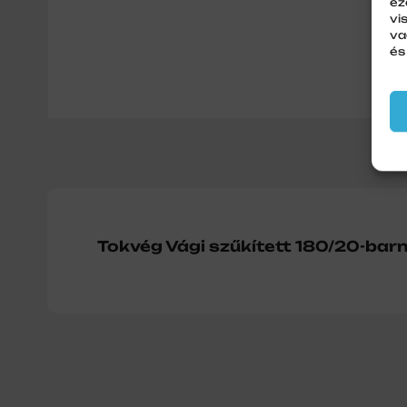
ez
vi
va
és
Tokvég Vági szűkített 180/20-bar