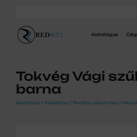
Katalógus
Cég
Tokvég Vági szű
barna
Kezdőlap
/
Webshop
/
Redőny alkatrész
/
Alkat