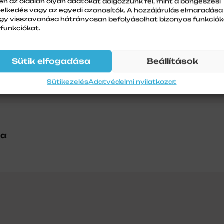
en az oldalon olyan adatokat dolgozzunk fel, mint a böngészési
selkedés vagy az egyedi azonosítók. A hozzájárulás elmaradása
gy visszavonása hátrányosan befolyásolhat bizonyos funkciók
 funkciókat.
Sütik elfogadása
Beállítások
Sütikezelés
Adatvédelmi nyilatkozat
na