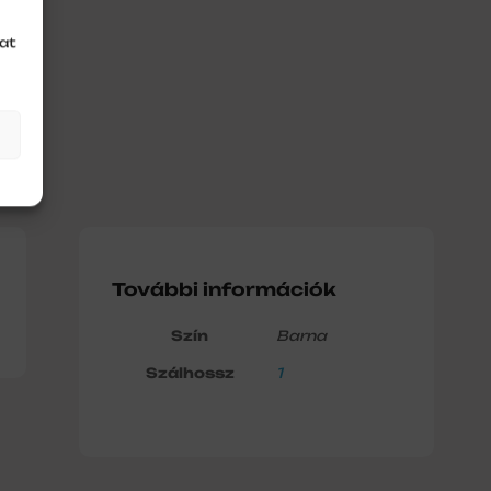
at
További információk
Szín
Barna
Szálhossz
1