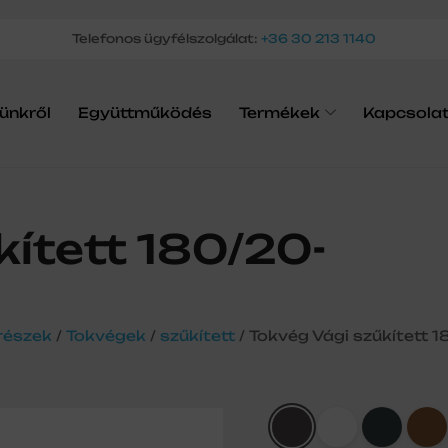
Telefonos ügyfélszolgálat:
+36 30 213 1140
ünkről
Együttműködés
Termékek
Kapcsola
kített 180/20-
részek
/
Tokvégek
/
szűkített
/ Tokvég Vági szűkített 