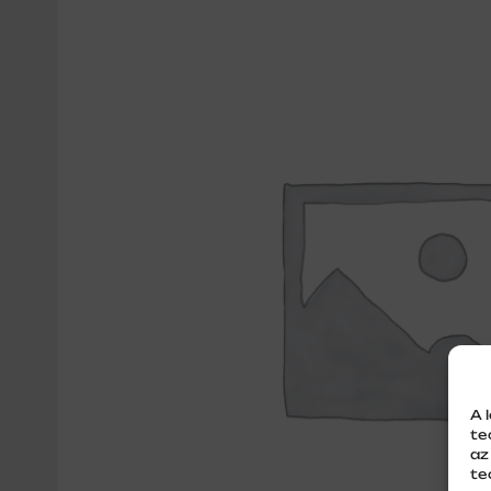
A 
te
az
te