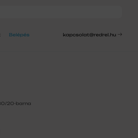
t
Belépés
kapcsolat@redrel.hu
180/20-barna