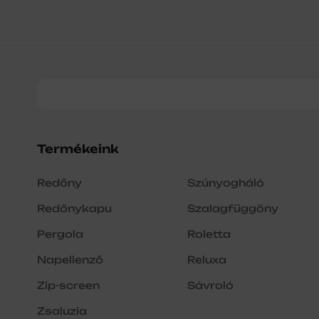
Termékeink
Redőny
Szúnyogháló
Redőnykapu
Szalagfüggöny
Pergola
Roletta
Napellenző
Reluxa
Zip-screen
Sávroló
Zsaluzia