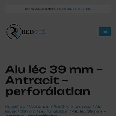
Telefonos ügyfélszolgálat:
+36 30 213 1140
Alu léc 39 mm –
Antracit –
perforálatlan
Kezdőlap
/
Webshop
/
Redőny alkatrész
/
Alu
lécek
/
39 mm
/
perforálatlan
/ Alu léc 39 mm –
Antracit – perforálatlan