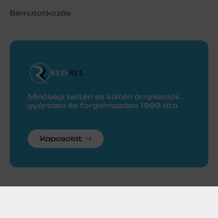
Bemutatkozás
Minőségi beltéri és kültéri árnyékolók
gyártása és forgalmazása 1999 óta.
Kapcsolat
© 2026 Red-Rel Kft.