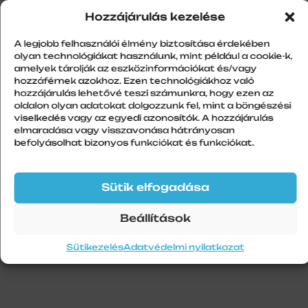
Hozzájárulás kezelése
Alu léc 39 mm – Antracit –
perforálatlan
A legjobb felhasználói élmény biztosítása érdekében
olyan technológiákat használunk, mint például a cookie-k,
amelyek tárolják az eszközinformációkat és/vagy
hozzáférnek azokhoz. Ezen technológiákhoz való
hozzájárulás lehetővé teszi számunkra, hogy ezen az
oldalon olyan adatokat dolgozzunk fel, mint a böngészési
További információk
viselkedés vagy az egyedi azonosítók. A hozzájárulás
elmaradása vagy visszavonása hátrányosan
Szín
befolyásolhat bizonyos funkciókat és funkciókat.
Antracit
Szálhossz
Sütik elfogadása
6 m
Beállítások
Sütikezelés
Adatvédelmi nyilatkozat