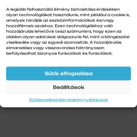
Aluszürke
A legjobb felhasználói élmény biztosítása érdekében
olyan technológiákat használunk, mint például a cookie-k,
amelyek tárolják az eszközinformációkat és/vagy
hozzáférnek azokhoz. Ezen technológiákhoz való
hozzájárulás lehetővé teszi számunkra, hogy ezen az
További információk
oldalon olyan adatokat dolgozzunk fel, mint a böngészési
viselkedés vagy az egyedi azonosítók. A hozzájárulás
Szín
elmaradása vagy visszavonása hátrányosan
befolyásolhat bizonyos funkciókat és funkciókat.
Aluszürke
Szálhossz
6 m
Sütik elfogadása
Beállítások
Sütikezelés
Adatvédelmi nyilatkozat