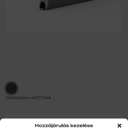
Cikkszám: A011144
Alumínium redőnyléc PA39 perf.
Hozzájárulás kezelése