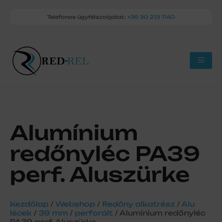
Telefonos ügyfélszolgálat:
+36 30 213 1140
Alumínium
redőnyléc PA39
perf. Aluszürke
Kezdőlap
/
Webshop
/
Redőny alkatrész
/
Alu
lécek
/
39 mm
/
perforált
/ Alumínium redőnyléc
PA39 perf. Aluszürke