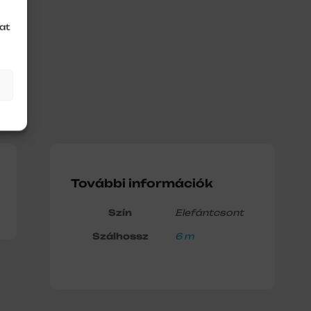
at
További információk
Szín
Elefántcsont
Szálhossz
6 m