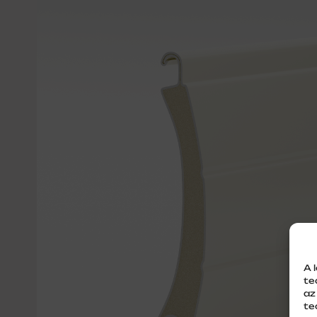
A 
te
az
te