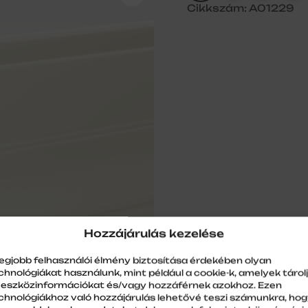
Cikkszám: A01229
Hozzájárulás kezelése
legjobb felhasználói élmény biztosítása érdekében olyan
chnológiákat használunk, mint például a cookie-k, amelyek tárol
 eszközinformációkat és/vagy hozzáférnek azokhoz. Ezen
chnológiákhoz való hozzájárulás lehetővé teszi számunkra, ho