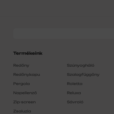
Termékeink
Redőny
Szúnyogháló
Redőnykapu
Szalagfüggöny
Pergola
Roletta
Napellenző
Reluxa
Zip-screen
Sávroló
Zsaluzia