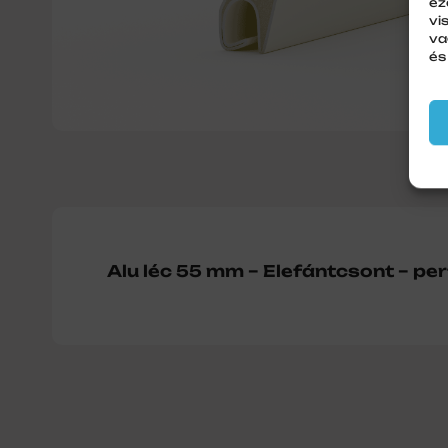
ez
vi
va
és
Alu léc 55 mm – Elefántcsont – per