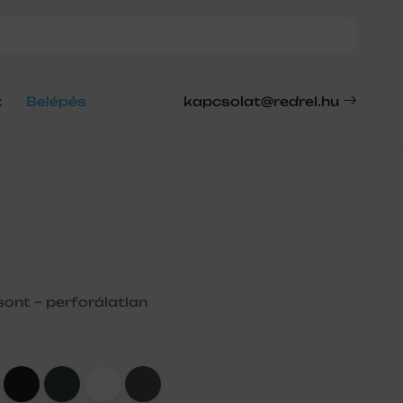
t
Belépés
kapcsolat@redrel.hu
sont – perforálatlan