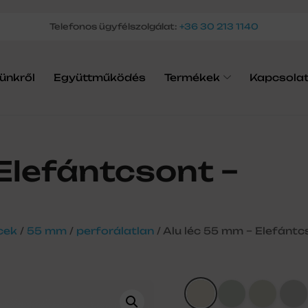
Telefonos ügyfélszolgálat:
+36 30 213 1140
ünkről
Együttműködés
Termékek
Kapcsola
 Elefántcsont –
cek
/
55 mm
/
perforálatlan
/ Alu léc 55 mm – Elefántc