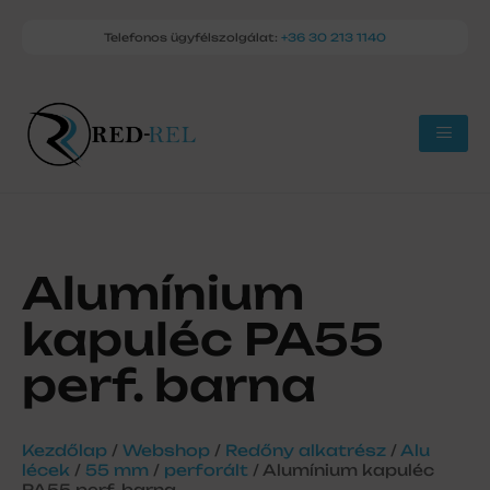
Telefonos ügyfélszolgálat:
+36 30 213 1140
Alumínium
kapuléc PA55
perf. barna
Kezdőlap
/
Webshop
/
Redőny alkatrész
/
Alu
lécek
/
55 mm
/
perforált
/ Alumínium kapuléc
PA55 perf. barna