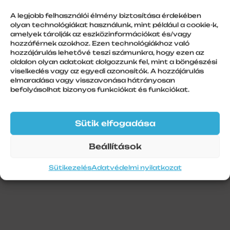
barna
A legjobb felhasználói élmény biztosítása érdekében
olyan technológiákat használunk, mint például a cookie-k,
amelyek tárolják az eszközinformációkat és/vagy
hozzáférnek azokhoz. Ezen technológiákhoz való
hozzájárulás lehetővé teszi számunkra, hogy ezen az
További információk
oldalon olyan adatokat dolgozzunk fel, mint a böngészési
viselkedés vagy az egyedi azonosítók. A hozzájárulás
Szín
elmaradása vagy visszavonása hátrányosan
befolyásolhat bizonyos funkciókat és funkciókat.
Barna
Szálhossz
6 m
Sütik elfogadása
Beállítások
Sütikezelés
Adatvédelmi nyilatkozat