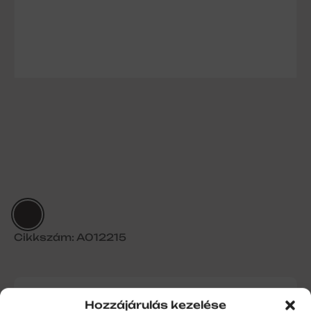
Cikkszám: A012215
Alumínium kapuléc PA55 perf.
Hozzájárulás kezelése