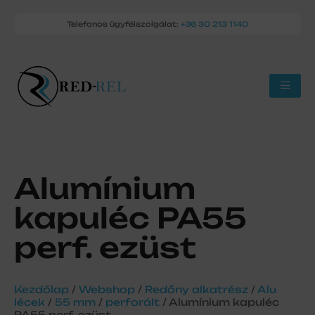
Telefonos ügyfélszolgálat:
+36 30 213 1140
Alumínium
kapuléc PA55
perf. ezüst
Kezdőlap
/
Webshop
/
Redőny alkatrész
/
Alu
lécek
/
55 mm
/
perforált
/ Alumínium kapuléc
PA55 perf. ezüst