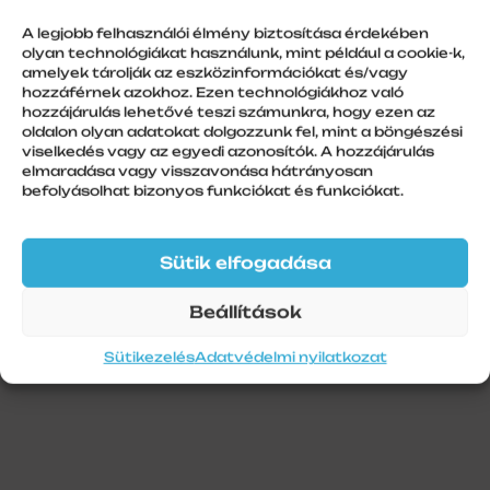
ezüst
A legjobb felhasználói élmény biztosítása érdekében
olyan technológiákat használunk, mint például a cookie-k,
amelyek tárolják az eszközinformációkat és/vagy
hozzáférnek azokhoz. Ezen technológiákhoz való
hozzájárulás lehetővé teszi számunkra, hogy ezen az
További információk
oldalon olyan adatokat dolgozzunk fel, mint a böngészési
viselkedés vagy az egyedi azonosítók. A hozzájárulás
Szín
elmaradása vagy visszavonása hátrányosan
befolyásolhat bizonyos funkciókat és funkciókat.
Ezüst
Szálhossz
6 m
Sütik elfogadása
Beállítások
Sütikezelés
Adatvédelmi nyilatkozat