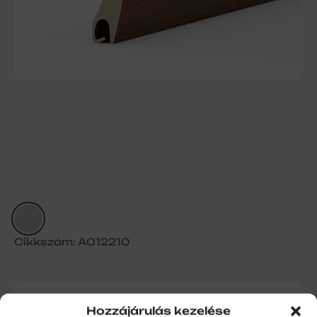
Cikkszám: A012210
Alumínium kapuléc PA55 perf.
Hozzájárulás kezelése