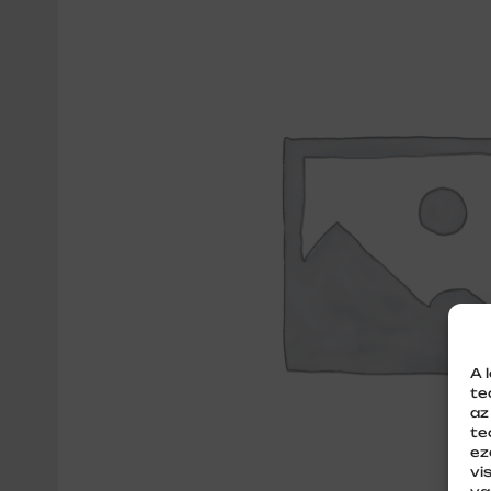
A 
te
az
te
ez
vi