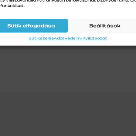
gy visszavonása hátrányosan befolyásolhat bizonyos funkciók
 funkciókat.
Sütik elfogadása
Beállítások
Sütikezelés
Adatvédelmi nyilatkozat