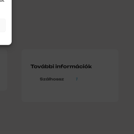
at
További információk
Szálhossz
1