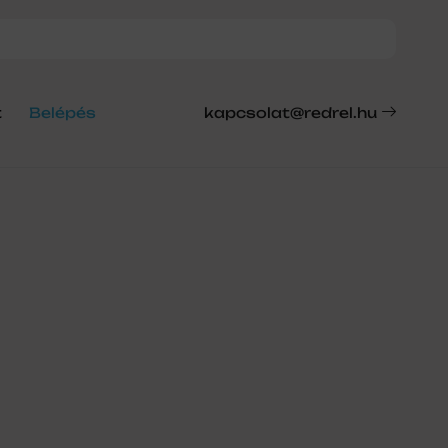
t
Belépés
kapcsolat@redrel.hu