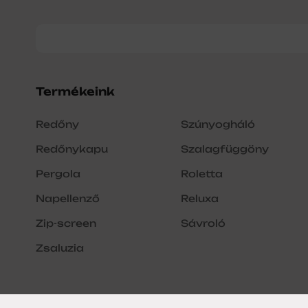
Termékeink
Redőny
Szúnyogháló
Redőnykapu
Szalagfüggöny
Pergola
Roletta
Napellenző
Reluxa
Zip-screen
Sávroló
Zsaluzia