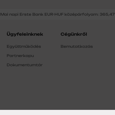
Mai napi Erste Bank EUR-HUF középárfolyam: 365,47
Ügyfeleinknek
Cégünkről
Együttműködés
Bemutatkozás
Partnerkapu
Dokumentumtár