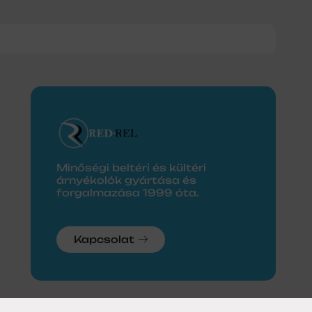
Minőségi beltéri és kültéri
árnyékolók gyártása és
forgalmazása 1999 óta.
Kapcsolat