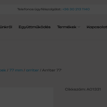
Telefonos ügyfélszolgálat:
+36 30 213 1140
ünkről
Együttműködés
Termékek
Kapcsola
cek
/
77 mm
/
arriter
/ Arriter 77′
Cikkszám: A01331