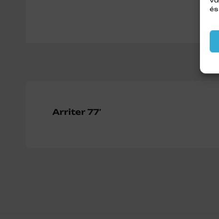
va
és
Arriter 77′