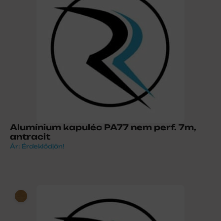
Alumínium kapuléc PA77 nem perf. 7m,
antracit
Ár: Érdeklődjön!