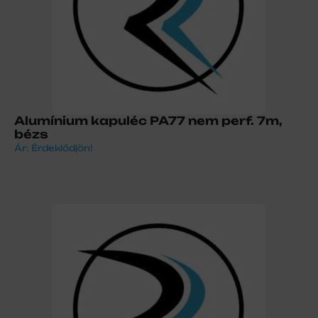
Alumínium kapuléc PA77 nem perf. 7m,
bézs
Ár: Érdeklődjön!