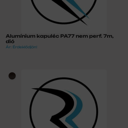
Alumínium kapuléc PA77 nem perf. 7m,
dió
Ár: Érdeklődjön!