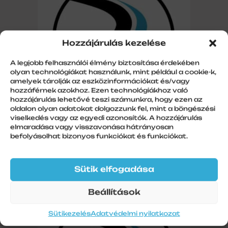
Hozzájárulás kezelése
A legjobb felhasználói élmény biztosítása érdekében
olyan technológiákat használunk, mint például a cookie-k,
amelyek tárolják az eszközinformációkat és/vagy
hozzáférnek azokhoz. Ezen technológiákhoz való
hozzájárulás lehetővé teszi számunkra, hogy ezen az
oldalon olyan adatokat dolgozzunk fel, mint a böngészési
viselkedés vagy az egyedi azonosítók. A hozzájárulás
Alumínium kapuléc PA77 nem perf. 7m,
elmaradása vagy visszavonása hátrányosan
aranytölgy – finommintás
befolyásolhat bizonyos funkciókat és funkciókat.
Ár: Érdeklődjön!
Sütik elfogadása
Beállítások
Sütikezelés
Adatvédelmi nyilatkozat