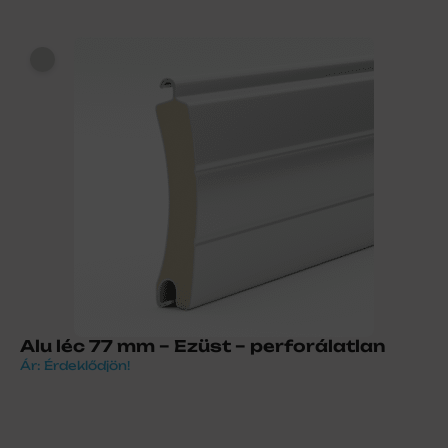
Alu léc 77 mm – Ezüst – perforálatlan
Ár: Érdeklődjön!