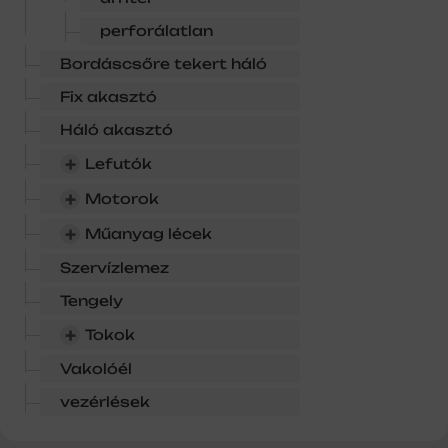
perforálatlan
Bordáscsőre tekert háló
Fix akasztó
Háló akasztó
+
Lefutók
+
Motorok
+
Műanyag lécek
Szervízlemez
Tengely
+
Tokok
Vakolóél
vezérlések