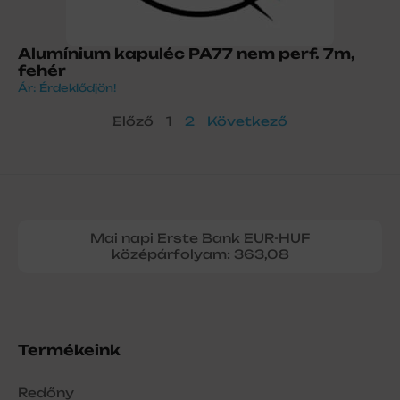
Alumínium kapuléc PA77 nem perf. 7m,
fehér
Ár: Érdeklődjön!
Előző
1
2
Következő
Mai napi Erste Bank EUR-HUF
középárfolyam: 363,08
Termékeink
Redőny