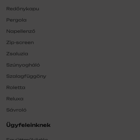
Redőnykapu
Pergola
Napellenző
Zip-screen
Zsaluzia
Szúnyogháló
Szalagfüggöny
Roletta
Reluxa
Sávroló
Ügyfeleinknek
Együttműködés