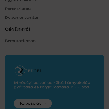
Partnerkapu
Dokumentumtár
Cégünkről
Bemutatkozás
Minőségi beltéri és kültéri árnyékolók
gyártása és forgalmazása 1999 óta.
Kapcsolat