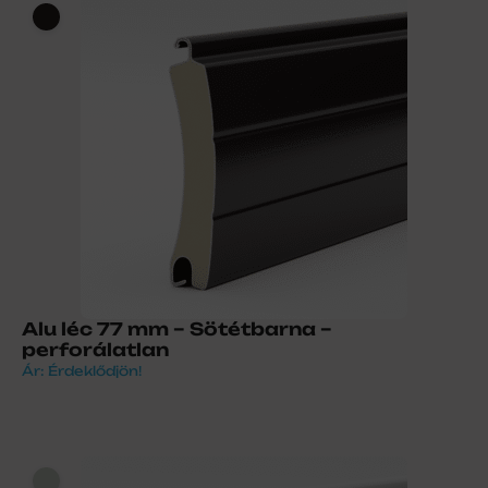
Alu léc 77 mm – Sötétbarna –
perforálatlan
Ár: Érdeklődjön!