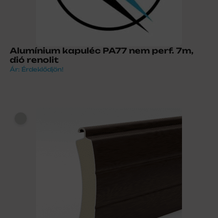
Alumínium kapuléc PA77 nem perf. 7m,
dió renolit
Ár: Érdeklődjön!