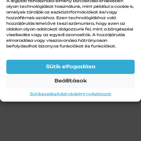
A legjobb felhasználói élmény biztosítása érdekében
7m, kék
olyan technológiákat használunk, mint például a cookie-k,
amelyek tárolják az eszközinformációkat és/vagy
hozzáférnek azokhoz. Ezen technológiákhoz való
hozzájárulás lehetővé teszi számunkra, hogy ezen az
oldalon olyan adatokat dolgozzunk fel, mint a böngészési
További információk
viselkedés vagy az egyedi azonosítók. A hozzájárulás
elmaradása vagy visszavonása hátrányosan
befolyásolhat bizonyos funkciókat és funkciókat.
Szálhossz
7 m
Sütik elfogadása
Beállítások
Sütikezelés
Adatvédelmi nyilatkozat