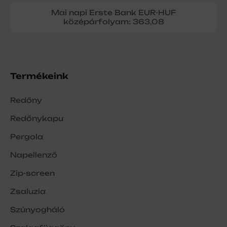
Mai napi Erste Bank EUR-HUF
középárfolyam: 363,08
Termékeink
Redőny
Redőnykapu
Pergola
Napellenző
Zip-screen
Zsaluzia
Szúnyogháló