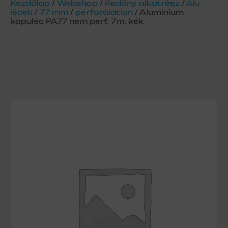
Kezdőlap
/
Webshop
/
Redőny alkatrész
/
Alu
lécek
/
77 mm
/
perforálatlan
/ Alumínium
kapuléc PA77 nem perf. 7m, kék