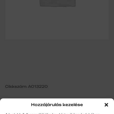
Cikkszám: A013220
Hozzájárulás kezelése
Alumínium kapuléc PA77 nem perf.