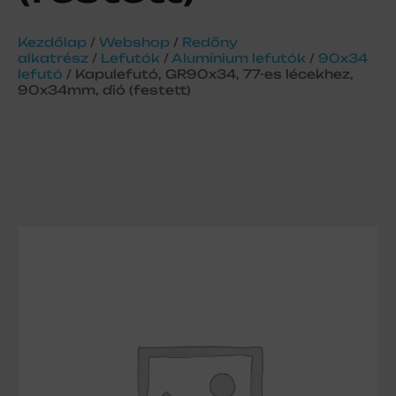
Kezdőlap
/
Webshop
/
Redőny
alkatrész
/
Lefutók
/
Alumínium lefutók
/
90x34
lefutó
/ Kapulefutó, GR90x34, 77-es lécekhez,
90x34mm, dió (festett)