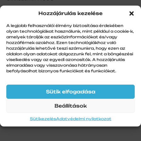
Hozzájárulás kezelése
A legjobb felhasználói élmény biztosítása érdekében
Kapulefutó, GR90x34, 77-es
olyan technológiákat használunk, mint például a cookie-k,
lécekhez, 90x34mm, dió (festett)
amelyek tárolják az eszközinformációkat és/vagy
hozzáférnek azokhoz. Ezen technológiákhoz való
hozzájárulás lehetővé teszi számunkra, hogy ezen az
oldalon olyan adatokat dolgozzunk fel, mint a böngészési
viselkedés vagy az egyedi azonosítók. A hozzájárulás
elmaradása vagy visszavonása hátrányosan
További információk
befolyásolhat bizonyos funkciókat és funkciókat.
Szín
Dió
Sütik elfogadása
Szálhossz
Beállítások
6 m
Sütikezelés
Adatvédelmi nyilatkozat