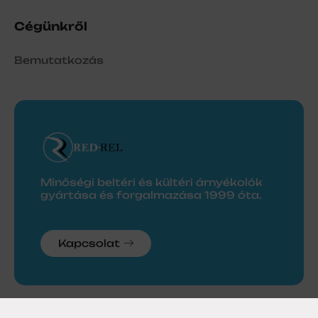
Cégünkről
Bemutatkozás
Minőségi beltéri és kültéri árnyékolók
gyártása és forgalmazása 1999 óta.
Kapcsolat