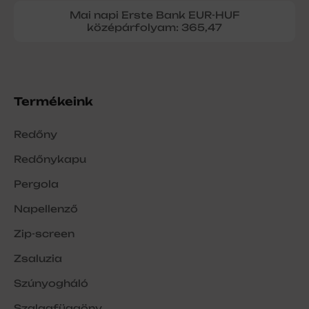
Mai napi Erste Bank EUR-HUF
középárfolyam: 365,47
Termékeink
Redőny
Redőnykapu
Pergola
Napellenző
Zip-screen
Zsaluzia
Szúnyogháló
Szalagfüggöny