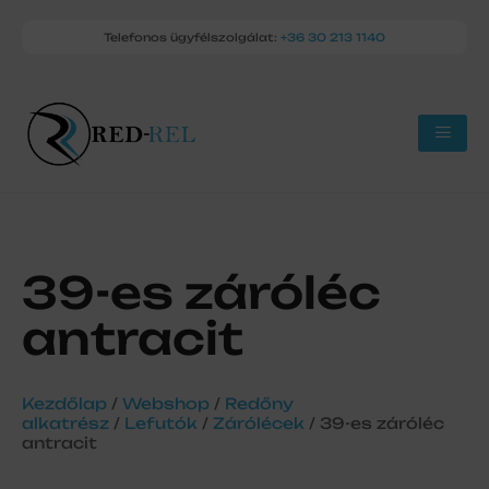
Telefonos ügyfélszolgálat:
+36 30 213 1140
39-es záróléc
antracit
Kezdőlap
/
Webshop
/
Redőny
alkatrész
/
Lefutók
/
Zárólécek
/ 39-es záróléc
antracit