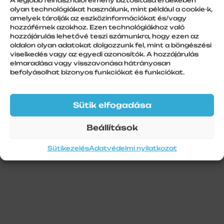
A legjobb felhasználói élmény biztosítása érdekében
olyan technológiákat használunk, mint például a cookie-k,
amelyek tárolják az eszközinformációkat és/vagy
További információk
hozzáférnek azokhoz. Ezen technológiákhoz való
hozzájárulás lehetővé teszi számunkra, hogy ezen az
oldalon olyan adatokat dolgozzunk fel, mint a böngészési
Szín
viselkedés vagy az egyedi azonosítók. A hozzájárulás
Antracit
elmaradása vagy visszavonása hátrányosan
befolyásolhat bizonyos funkciókat és funkciókat.
Szálhossz
6 m
Sütik elfogadása
Beállítások
Sütikezelés
Adatvédelmi nyilatkozat