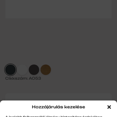
Cikkszám: A053
39-es záróléc antracit
Hozzájárulás kezelése