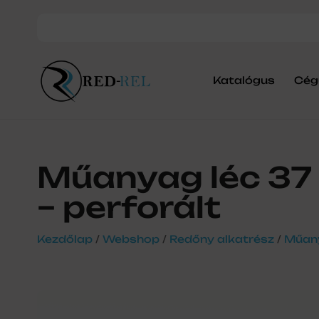
Katalógus
Cég
Műanyag léc 37
– perforált
Kezdőlap
/
Webshop
/
Redőny alkatrész
/
Műany