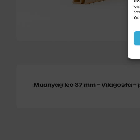
ez
vi
va
és
Műanyag léc 37 mm – Világosfa – 