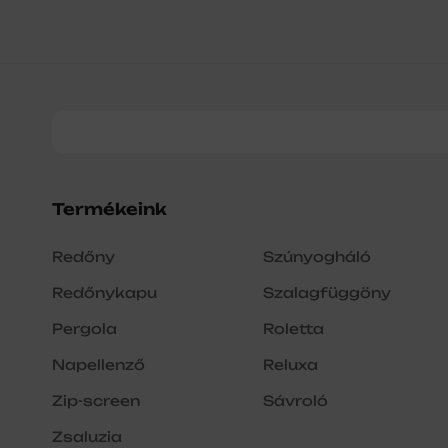
Termékeink
Redőny
Szúnyogháló
Redőnykapu
Szalagfüggöny
Pergola
Roletta
Napellenző
Reluxa
Zip-screen
Sávroló
Zsaluzia