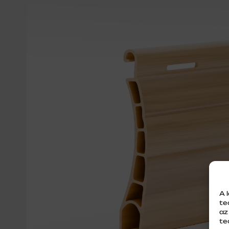
A 
te
az
te