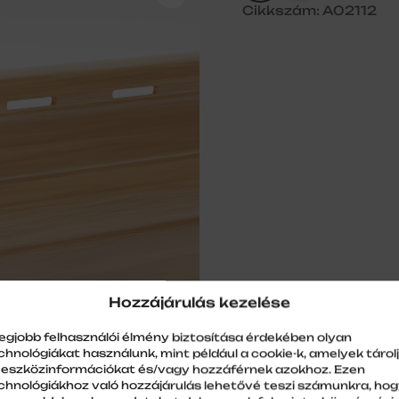
Cikkszám: A02112
Hozzájárulás kezelése
legjobb felhasználói élmény biztosítása érdekében olyan
chnológiákat használunk, mint például a cookie-k, amelyek tárol
 eszközinformációkat és/vagy hozzáférnek azokhoz. Ezen
chnológiákhoz való hozzájárulás lehetővé teszi számunkra, ho