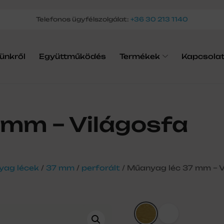
Telefonos ügyfélszolgálat:
+36 30 213 1140
ünkről
Együttműködés
Termékek
Kapcsola
 mm – Világosfa
ag lécek
/
37 mm
/
perforált
/ Műanyag léc 37 mm – V