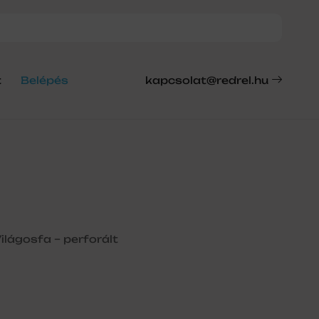
t
Belépés
kapcsolat@redrel.hu
ilágosfa – perforált