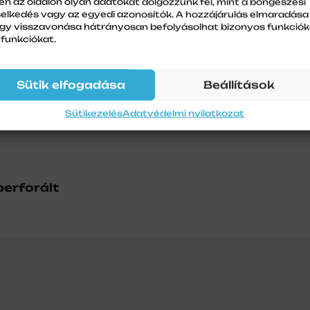
en az oldalon olyan adatokat dolgozzunk fel, mint a böngészési
selkedés vagy az egyedi azonosítók. A hozzájárulás elmaradása
gy visszavonása hátrányosan befolyásolhat bizonyos funkciók
 funkciókat.
Sütik elfogadása
Beállítások
Sütikezelés
Adatvédelmi nyilatkozat
perforált