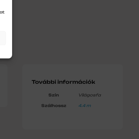
at
További információk
Szín
Világosfa
Szálhossz
4.4 m