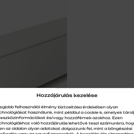
Hozzájárulás kezelése
legjobb felhasználói élmény biztosítása érdekében olyan
chnológiákat használunk, mint például a cookie-k, amelyek tárol
 eszközinformációkat és/vagy hozzáférnek azokhoz. Ezen
chnológiákhoz való hozzájárulás lehetővé teszi számunkra, ho
en az oldalon olyan adatokat dolgozzunk fel, mint a böngészési
selkedés vagy az egyedi azonosítók. A hozzájárulás elmaradása