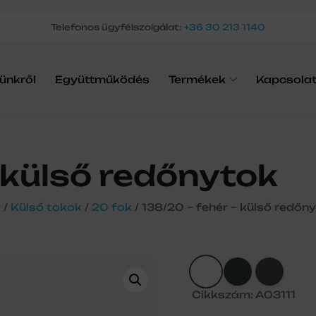
Telefonos ügyfélszolgálat:
+36 30 213 1140
ünkről
Együttműködés
Termékek
Kapcsola
 külső redőnytok
k
/
Külső tokok
/
20 fok
/ 138/20 – fehér – külső redőn
Cikkszám: A03111