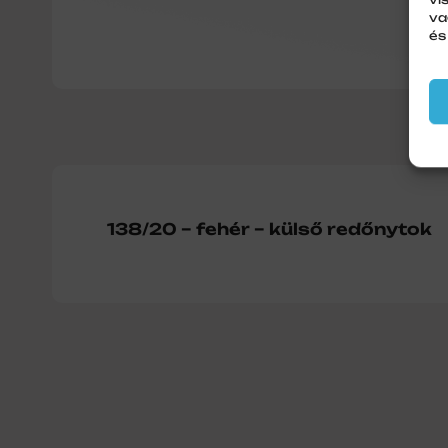
va
és
138/20 – fehér – külső redőnytok