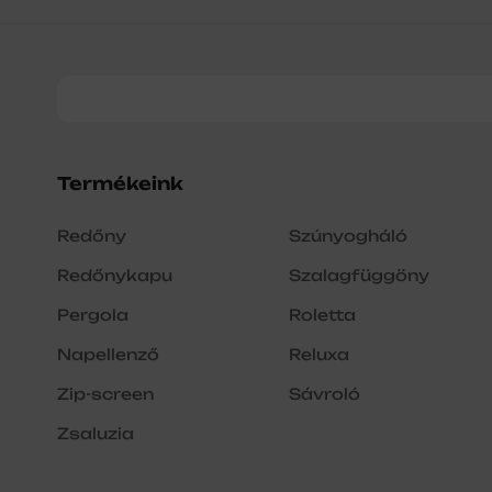
Termékeink
Redőny
Szúnyogháló
Redőnykapu
Szalagfüggöny
Pergola
Roletta
Napellenző
Reluxa
Zip-screen
Sávroló
Zsaluzia