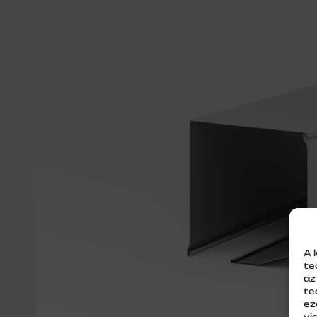
A 
te
az
te
ez
vi