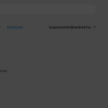
t
Belépés
kapcsolat@redrel.hu
ytok