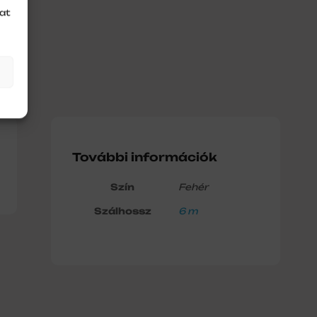
at
További információk
Szín
Fehér
Szálhossz
6 m