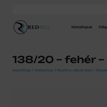
Katalógus
Cég
138/20 – fehér –
Kezdőlap
/
Webshop
/
Redőny alkatrész
/
Toko