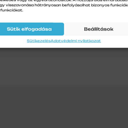
gy visszavonása hátrányosan befolyásolhat bizonyos funkciók
 funkciókat.
Sütik elfogadása
Beállítások
Sütikezelés
Adatvédelmi nyilatkozat