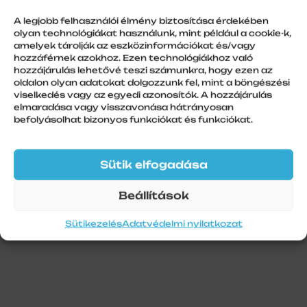
redőnytok
A legjobb felhasználói élmény biztosítása érdekében
olyan technológiákat használunk, mint például a cookie-k,
amelyek tárolják az eszközinformációkat és/vagy
hozzáférnek azokhoz. Ezen technológiákhoz való
hozzájárulás lehetővé teszi számunkra, hogy ezen az
További információk
oldalon olyan adatokat dolgozzunk fel, mint a böngészési
viselkedés vagy az egyedi azonosítók. A hozzájárulás
Szín
elmaradása vagy visszavonása hátrányosan
befolyásolhat bizonyos funkciókat és funkciókat.
Aranytölgy
Szálhossz
6 m
Sütik elfogadása
Beállítások
Sütikezelés
Adatvédelmi nyilatkozat