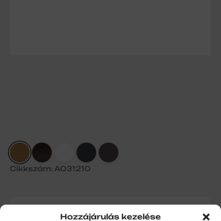
Cikkszám: A031210
165/45 – renolit aranytölgy- külső
Hozzájárulás kezelése