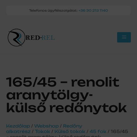
Telefonos ügyfélszolgálat:
+36 30 213 1140
165/45 – renolit
aranytölgy-
külső redőnytok
Kezdőlap
/
Webshop
/
Redőny
alkatrész
/
Tokok
/
Külső tokok
/
45 fok
/ 165/45
– renolit aranytölgy- külső redőnytok