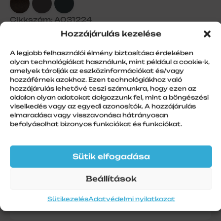
Cikkszám: A031224
Hozzájárulás kezelése
A legjobb felhasználói élmény biztosítása érdekében
olyan technológiákat használunk, mint például a cookie-k,
Redőnykapu-tok, két részes 45
amelyek tárolják az eszközinformációkat és/vagy
fokos 360mm, fehér (9016)
hozzáférnek azokhoz. Ezen technológiákhoz való
hozzájárulás lehetővé teszi számunkra, hogy ezen az
oldalon olyan adatokat dolgozzunk fel, mint a böngészési
viselkedés vagy az egyedi azonosítók. A hozzájárulás
elmaradása vagy visszavonása hátrányosan
befolyásolhat bizonyos funkciókat és funkciókat.
További információk
Szín
Sütik elfogadása
Fehér
Szálhossz
Beállítások
6 m
Sütikezelés
Adatvédelmi nyilatkozat