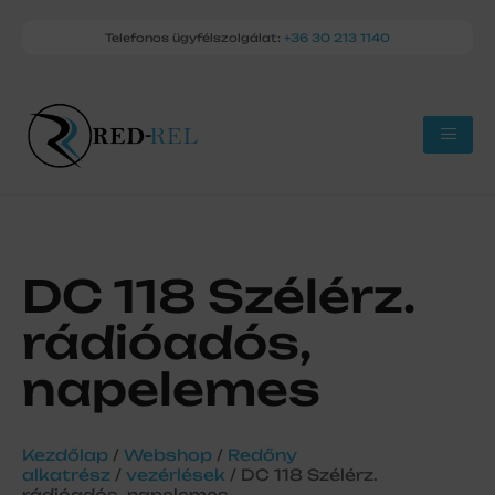
Telefonos ügyfélszolgálat:
+36 30 213 1140
DC 118 Szélérz.
rádióadós,
napelemes
Kezdőlap
/
Webshop
/
Redőny
alkatrész
/
vezérlések
/ DC 118 Szélérz.
rádióadós, napelemes