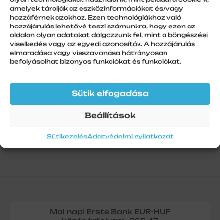
amelyek tárolják az eszközinformációkat és/vagy
hozzáférnek azokhoz. Ezen technológiákhoz való
hozzájárulás lehetővé teszi számunkra, hogy ezen az
További információk
oldalon olyan adatokat dolgozzunk fel, mint a böngészési
viselkedés vagy az egyedi azonosítók. A hozzájárulás
elmaradása vagy visszavonása hátrányosan
Szálhossz
befolyásolhat bizonyos funkciókat és funkciókat.
1
Sütik elfogadása
Beállítások
Sütikezelés
Adatvédelmi nyilatkozat
Mai napi Erste Bank EUR-HUF