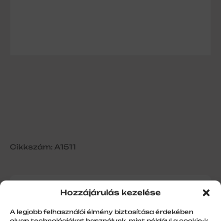
Cikkszám: A1511
Hozzájárulás kezelése
DC 118 Szélérz. rádióadós,
napelemes
A legjobb felhasználói élmény biztosítása érdekében
olyan technológiákat használunk, mint például a cookie-k,