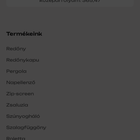
középárfolyam: 365,47
Termékeink
Redőny
Redőnykapu
Pergola
Napellenző
Zip-screen
Zsaluzia
Szúnyogháló
Szalagfüggöny
Roletta