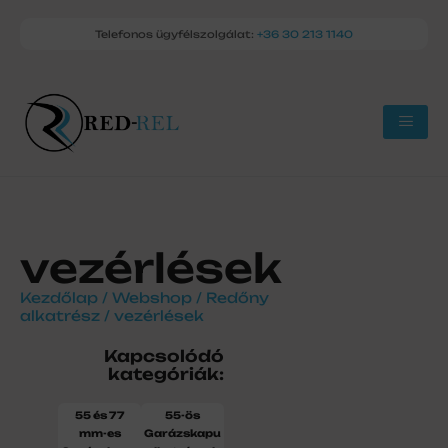
Telefonos ügyfélszolgálat:
+36 30 213 1140
vezérlések
Kezdőlap
/
Webshop
/
Redőny
alkatrész
/ vezérlések
Kapcsolódó
kategóriák:
55 és 77
55-ös
mm-es
Garázskapu