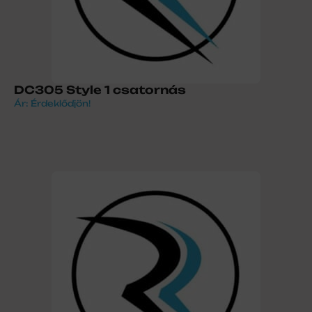
DC305 Style 1 csatornás
Ár: Érdeklődjön!