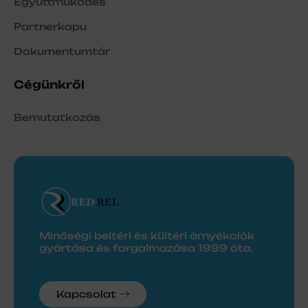
Együttműködés
Partnerkapu
Dokumentumtár
Cégünkről
Bemutatkozás
Minőségi beltéri és kültéri árnyékolók
gyártása és forgalmazása 1999 óta.
Kapcsolat