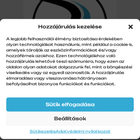
Hozzájárulás kezelése
A legjobb felhasználói élmény biztosítása érdekében
olyan technológiákat használunk, mint például a cookie-k,
amelyek tárolják az eszközinformációkat és/vagy
hozzáférnek azokhoz. Ezen technológiákhoz való
hozzájárulás lehetővé teszi számunkra, hogy ezen az
oldalon olyan adatokat dolgozzunk fel, mint a böngészési
viselkedés vagy az egyedi azonosítók. A hozzájárulás
DC1850 Minimal 1 csatornás fali (LED-es)
elmaradása vagy visszavonása hátrányosan
Ár: Érdeklődjön!
befolyásolhat bizonyos funkciókat és funkciókat.
Sütik elfogadása
Beállítások
Sütikezelés
Adatvédelmi nyilatkozat