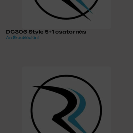
DC306 Style 5+1 csatornás
Ár: Érdeklődjön!