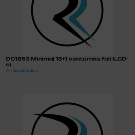
DC1853 Minimal 15+1 csatornás fali (LCD-
s)
Ár: Érdeklődjön!