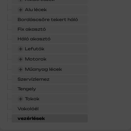
+
Alu lécek
Bordáscsőre tekert háló
Fix akasztó
Háló akasztó
+
Lefutók
+
Motorok
+
Műanyag lécek
Szervízlemez
Tengely
+
Tokok
Vakolóél
vezérlések