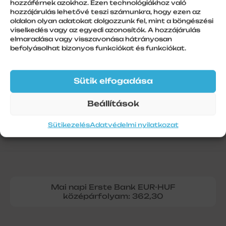
hozzáférnek azokhoz. Ezen technológiákhoz való
További információk
hozzájárulás lehetővé teszi számunkra, hogy ezen az
oldalon olyan adatokat dolgozzunk fel, mint a böngészési
Szálhossz
viselkedés vagy az egyedi azonosítók. A hozzájárulás
1
elmaradása vagy visszavonása hátrányosan
befolyásolhat bizonyos funkciókat és funkciókat.
Sütik elfogadása
Beállítások
Sütikezelés
Adatvédelmi nyilatkozat
Mai napi Erste Bank EUR-HUF
középárfolyam: 362,30