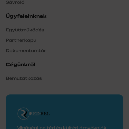
Sávroló
Ügyfeleinknek
Együttműködés
Partnerkapu
Dokumentumtár
Cégünkről
Bemutatkozás
Minőségi beltéri és kültéri árnyékolók