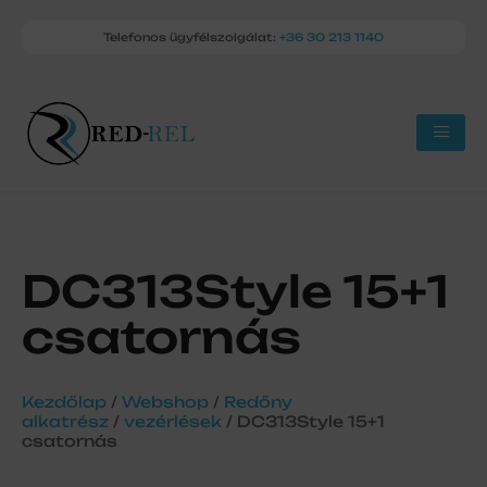
Telefonos ügyfélszolgálat:
+36 30 213 1140
DC313Style 15+1
csatornás
Kezdőlap
/
Webshop
/
Redőny
alkatrész
/
vezérlések
/ DC313Style 15+1
csatornás