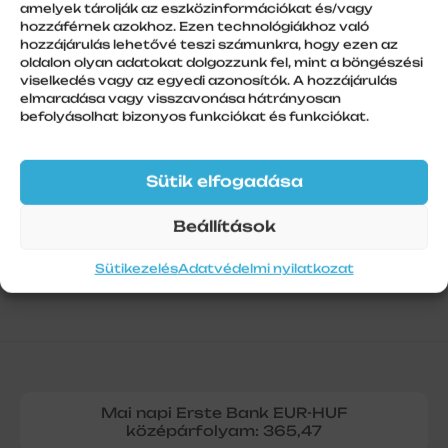
amelyek tárolják az eszközinformációkat és/vagy
hozzáférnek azokhoz. Ezen technológiákhoz való
hozzájárulás lehetővé teszi számunkra, hogy ezen az
További információk
oldalon olyan adatokat dolgozzunk fel, mint a böngészési
viselkedés vagy az egyedi azonosítók. A hozzájárulás
Szálhossz
elmaradása vagy visszavonása hátrányosan
befolyásolhat bizonyos funkciókat és funkciókat.
1
Sütik elfogadása
Beállítások
Sütikezelés
Adatvédelmi nyilatkozat
Mai napi Erste Bank EUR-HUF
középárfolyam: 365,47