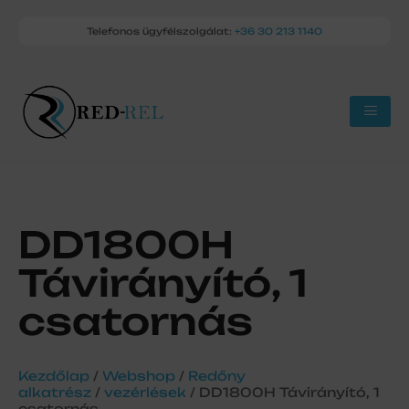
Telefonos ügyfélszolgálat:
+36 30 213 1140
DD1800H
Távirányító, 1
csatornás
Kezdőlap
/
Webshop
/
Redőny
alkatrész
/
vezérlések
/ DD1800H Távirányító, 1
csatornás