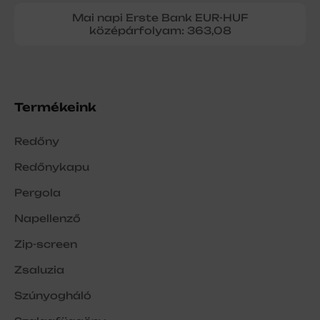
Mai napi Erste Bank EUR-HUF
középárfolyam: 363,08
Termékeink
Redőny
Redőnykapu
Pergola
Napellenző
Zip-screen
Zsaluzia
Szúnyogháló