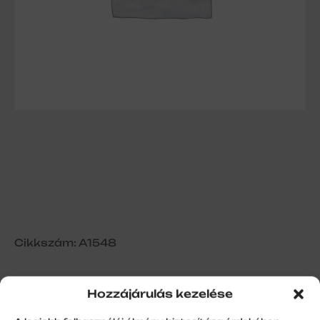
Cikkszám: A1548
Hozzájárulás kezelése
Izymo Transmitter IO – adó kapcs.