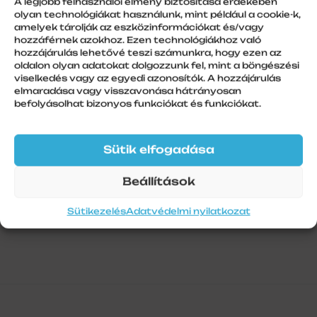
A legjobb felhasználói élmény biztosítása érdekében
mögé
olyan technológiákat használunk, mint például a cookie-k,
amelyek tárolják az eszközinformációkat és/vagy
hozzáférnek azokhoz. Ezen technológiákhoz való
hozzájárulás lehetővé teszi számunkra, hogy ezen az
oldalon olyan adatokat dolgozzunk fel, mint a böngészési
További információk
viselkedés vagy az egyedi azonosítók. A hozzájárulás
elmaradása vagy visszavonása hátrányosan
befolyásolhat bizonyos funkciókat és funkciókat.
Szálhossz
1
Sütik elfogadása
Beállítások
Sütikezelés
Adatvédelmi nyilatkozat