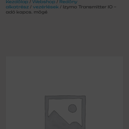
Kezdőlap
/
Webshop
/
Redőny
alkatrész
/
vezérlések
/ Izymo Transmitter IO –
adó kapcs. mögé