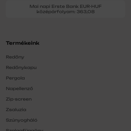
Mai napi Erste Bank EUR-HUF
középárfolyam: 363,08
Termékeink
Redőny
Redőnykapu
Pergola
Napellenző
Zip-screen
Zsaluzia
Szúnyogháló
Szalagfüggöny