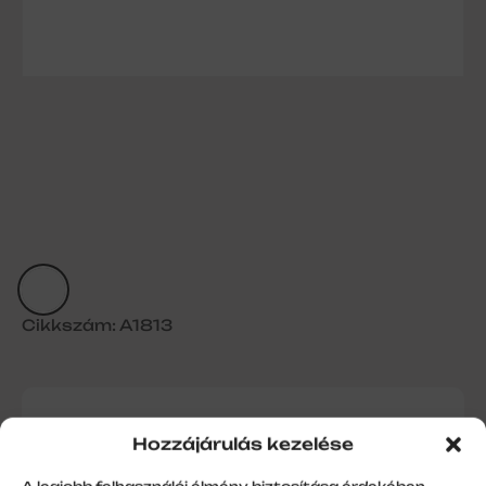
Cikkszám: A1813
Hajtószár rögzítő, fehér
Hozzájárulás kezelése