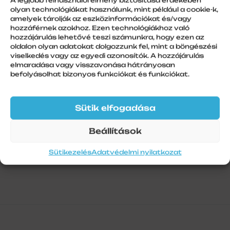
A legjobb felhasználói élmény biztosítása érdekében
olyan technológiákat használunk, mint például a cookie-k,
amelyek tárolják az eszközinformációkat és/vagy
További információk
hozzáférnek azokhoz. Ezen technológiákhoz való
hozzájárulás lehetővé teszi számunkra, hogy ezen az
oldalon olyan adatokat dolgozzunk fel, mint a böngészési
Szín
viselkedés vagy az egyedi azonosítók. A hozzájárulás
Fehér
elmaradása vagy visszavonása hátrányosan
befolyásolhat bizonyos funkciókat és funkciókat.
Szálhossz
1
Sütik elfogadása
Beállítások
Sütikezelés
Adatvédelmi nyilatkozat