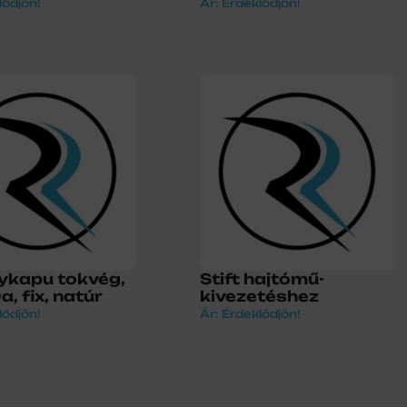
lődjön!
Ár: Érdeklődjön!
ykapu tokvég,
Stift hajtómű-
, fix, natúr
kivezetéshez
lődjön!
Ár: Érdeklődjön!