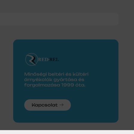
0
Minőségi beltéri és kültéri
árnyékolók gyártása és
forgalmazása 1999 óta.
Kapcsolat