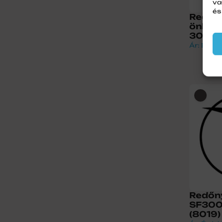
va
és
Redőn
önbeál
300-a
Ár: Érdek
Redőn
SF300a
(8019)