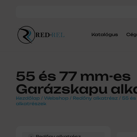
Katalógus
Cég
55 és 77 mm-es
Garázskapu alk
Kezdőlap
/
Webshop
/
Redőny alkatrész
/ 55 é
alkatrészek
-
Redőny alkatrész