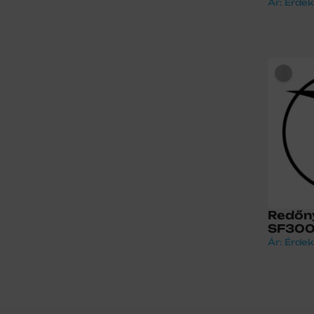
Ár: Érdek
Redőn
SF300a
Ár: Érdek