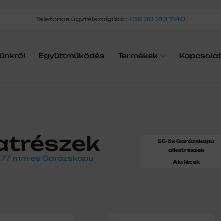
Telefonos ügyfélszolgálat:
+36 30 213 1140
ünkről
Együttműködés
Termékek
Kapcsola
atrészek
55-ös Garázskapu
alkatrészek
s 77 mm-es Garázskapu
Alu lécek