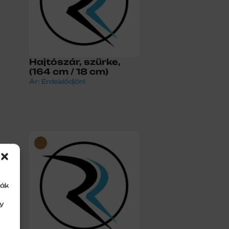
Hajtószár, szürke,
(164 cm / 18 cm)
Ár: Érdeklődjön!
ják
gy