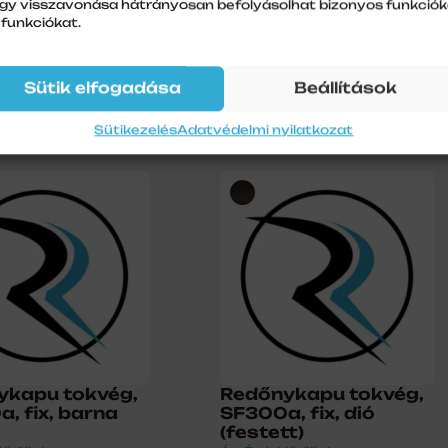
gy visszavonása hátrányosan befolyásolhat bizonyos funkciók
 funkciókat.
ykapu tokvég
Redőnykapu tokvég,
ló mechanika,
SF300a, fix, antracit
s tokvéghez
(7016)
Sütik elfogadása
Beállítások
lődjön!
Ár: Érdeklődjön!
Sütikezelés
Adatvédelmi nyilatkozat
ykapu tokvég,
Redőnykapu tokvég,
, fix, barna
SF300a, fix, dió
(festett)