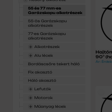
55 és 77 mm-es
Garázskapu alkatrészek
55-ös Garázskapu
alkatrészek
77-es Garázskapu
alkatrészek
+
Alkatrészek
Hajtó
+
Alu lécek
90° (h
Ár: Érdek
Bordáscsőre tekert háló
Fix akasztó
Háló akasztó
+
Lefutók
+
Motorok
+
Műanyag lécek