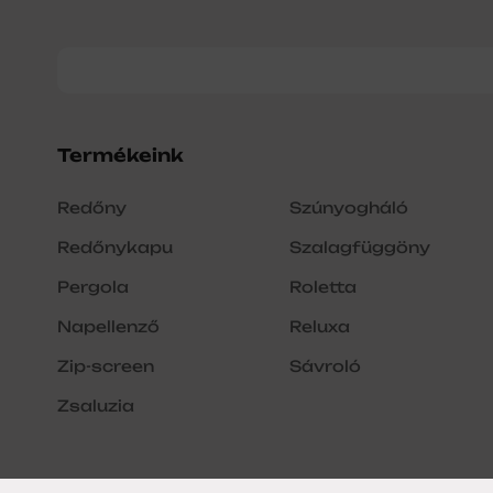
Termékeink
Redőny
Szúnyogháló
Redőnykapu
Szalagfüggöny
Pergola
Roletta
Napellenző
Reluxa
Zip-screen
Sávroló
Zsaluzia