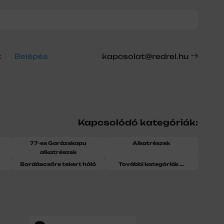
t
Belépés
kapcsolat@redrel.hu
Kapcsolódó kategóriák:
77-es Garázskapu
Alkatrészek
alkatrészek
Bordáscsőre tekert háló
További kategóriák ...