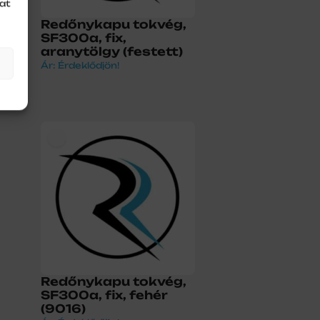
at
Redőnykapu tokvég,
SF300a, fix,
aranytölgy (festett)
Ár: Érdeklődjön!
Redőnykapu tokvég,
SF300a, fix, fehér
(9016)