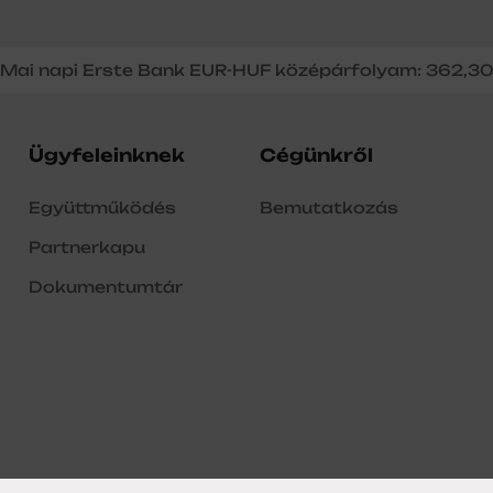
Mai napi Erste Bank EUR-HUF középárfolyam: 362,3
Ügyfeleinknek
Cégünkről
Együttműködés
Bemutatkozás
Partnerkapu
Dokumentumtár