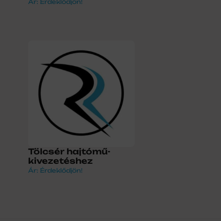
Ár: Érdeklődjön!
Tölcsér hajtómű-
kivezetéshez
Ár: Érdeklődjön!