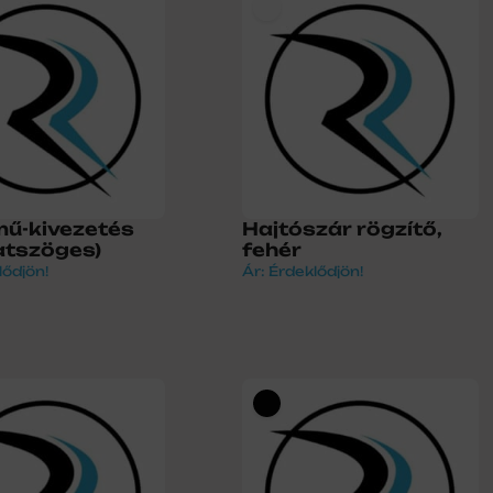
mű-kivezetés
Hajtószár rögzítő,
atszöges)
fehér
lődjön!
Ár: Érdeklődjön!