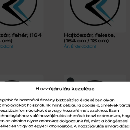
zár, fehér, (164
Hajtószár, fekete,
8 cm)
(164 cm / 18 cm)
lődjön!
Ár: Érdeklődjön!
Hozzájárulás kezelése
legjobb felhasználói élmény biztosítása érdekében olyan
chnológiákat használunk, mint például a cookie-k, amelyek tárol
 eszközinformációkat és/vagy hozzáférnek azokhoz. Ezen
chnológiákhoz való hozzájárulás lehetővé teszi számunkra, ho
en az oldalon olyan adatokat dolgozzunk fel, mint a böngészési
selkedés vagy az egyedi azonosítók. A hozzájárulás elmaradása