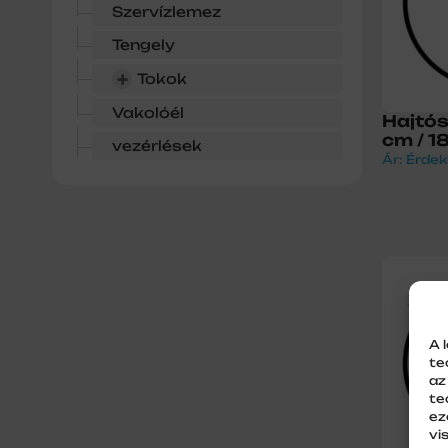
Szervízlemez
Tengely
+
Tokok
Vakolóél
Hajtós
cm / 1
vezérlések
Ár: Érdek
A 
te
az
te
ez
vi