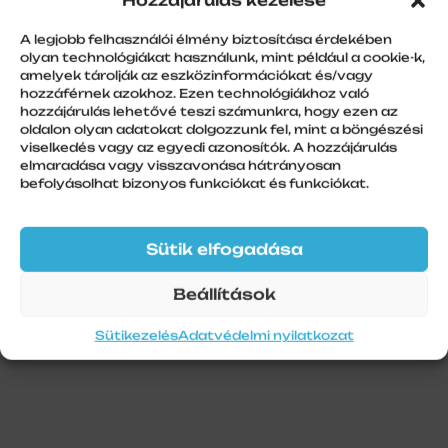
Hozzájárulás kezelése
Redőnykapu tokvég, SF300a, fix,
fehér (9016)
A legjobb felhasználói élmény biztosítása érdekében
olyan technológiákat használunk, mint például a cookie-k,
amelyek tárolják az eszközinformációkat és/vagy
hozzáférnek azokhoz. Ezen technológiákhoz való
hozzájárulás lehetővé teszi számunkra, hogy ezen az
További információk
oldalon olyan adatokat dolgozzunk fel, mint a böngészési
viselkedés vagy az egyedi azonosítók. A hozzájárulás
elmaradása vagy visszavonása hátrányosan
Szín
befolyásolhat bizonyos funkciókat és funkciókat.
Fehér
Szálhossz
Sütik elfogadása
1
Beállítások
Sütikezelés
Adatvédelmi nyilatkozat