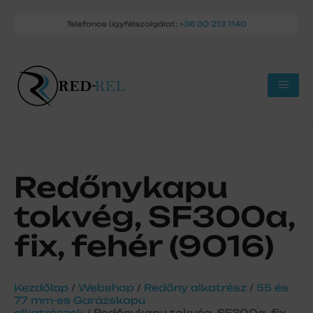
Telefonos ügyfélszolgálat:
+36 30 213 1140
Redőnykapu
tokvég, SF300a,
fix, fehér (9016)
Kezdőlap
/
Webshop
/
Redőny alkatrész
/
55 és
77 mm-es Garázskapu
alkatrészek
/ Redőnykapu tokvég, SF300a, fix,