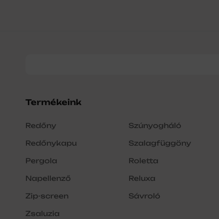
Termékeink
Redőny
Szúnyogháló
Redőnykapu
Szalagfüggöny
Pergola
Roletta
Napellenző
Reluxa
Zip-screen
Sávroló
Zsaluzia