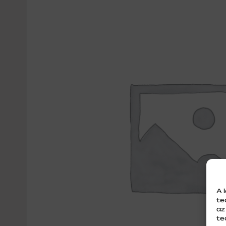
A 
te
az
te