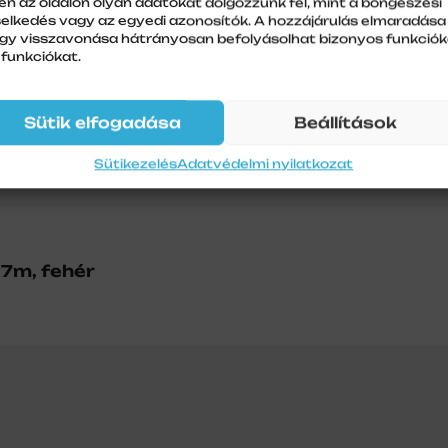
en az oldalon olyan adatokat dolgozzunk fel, mint a böngészési
selkedés vagy az egyedi azonosítók. A hozzájárulás elmaradása
gy visszavonása hátrányosan befolyásolhat bizonyos funkciók
 funkciókat.
Sütik elfogadása
Beállítások
Sütikezelés
Adatvédelmi nyilatkozat
 7m, fehér