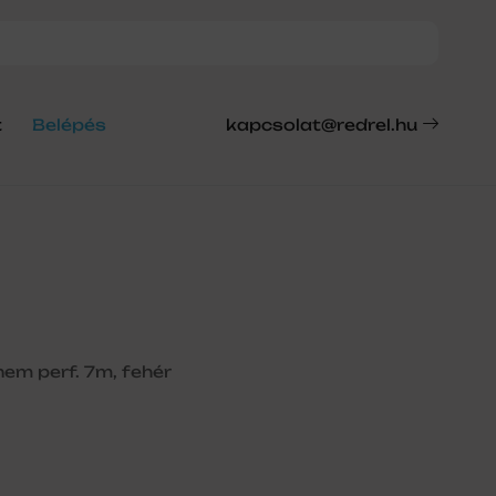
t
Belépés
kapcsolat@redrel.hu
em perf. 7m, fehér