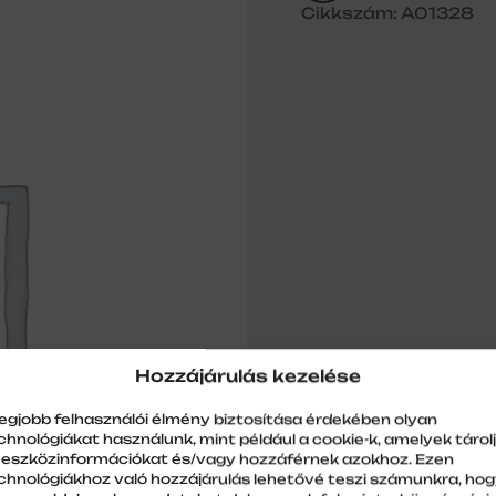
Cikkszám: A01328
Hozzájárulás kezelése
legjobb felhasználói élmény biztosítása érdekében olyan
chnológiákat használunk, mint például a cookie-k, amelyek tárol
 eszközinformációkat és/vagy hozzáférnek azokhoz. Ezen
chnológiákhoz való hozzájárulás lehetővé teszi számunkra, ho