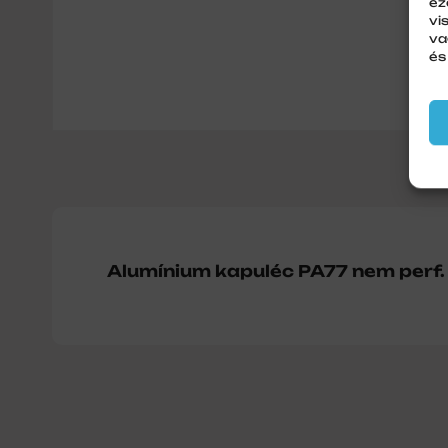
ez
vi
va
és
Alumínium kapuléc PA77 nem perf.