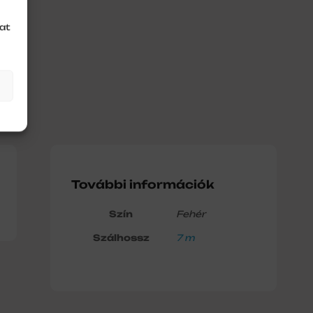
at
További információk
Szín
Fehér
Szálhossz
7 m