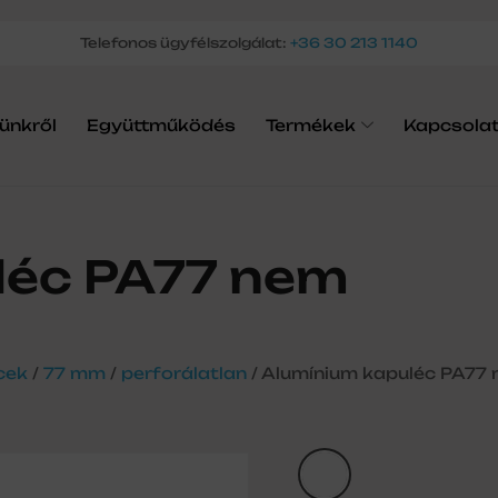
Telefonos ügyfélszolgálat:
+36 30 213 1140
ünkről
Együttműködés
Termékek
Kapcsola
léc PA77 nem
cek
/
77 mm
/
perforálatlan
/ Alumínium kapuléc PA77 n