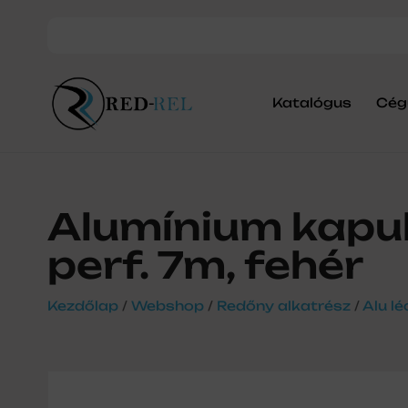
Katalógus
Cég
Alumínium kapu
perf. 7m, fehér
Kezdőlap
/
Webshop
/
Redőny alkatrész
/
Alu lé