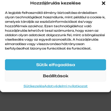
Hozzájárulás kezelése
Alumínium kapuléc PA77 nem perf.
7m, szürke
A legjobb felhasználói élmény biztosítása érdekében
olyan technológiákat használunk, mint például a cookie-k,
amelyek tárolják az eszközinformációkat és/vagy
hozzáférnek azokhoz. Ezen technológiákhoz való
hozzájárulás lehetővé teszi számunkra, hogy ezen az
oldalon olyan adatokat dolgozzunk fel, mint a böngészési
További információk
viselkedés vagy az egyedi azonosítók. A hozzájárulás
elmaradása vagy visszavonása hátrányosan
befolyásolhat bizonyos funkciókat és funkciókat.
Szín
Szürke
Szálhossz
Sütik elfogadása
7 m
Beállítások
Sütikezelés
Adatvédelmi nyilatkozat