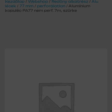
Kezdőlap
/
Webshop
/
Redőny alkatrész
/
Alu
lécek
/
77 mm
/
perforálatlan
/ Alumínium
kapuléc PA77 nem perf. 7m, szürke