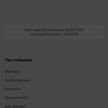
Mai napi Erste Bank EUR-HUF
középárfolyam: 363,08
Termékeink
Redőny
Redőnykapu
Pergola
Napellenző
Zip-screen