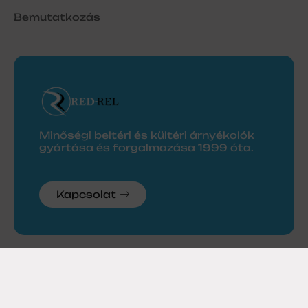
Bemutatkozás
Minőségi beltéri és kültéri árnyékolók
gyártása és forgalmazása 1999 óta.
Kapcsolat
© 2026 Red-Rel Kft.