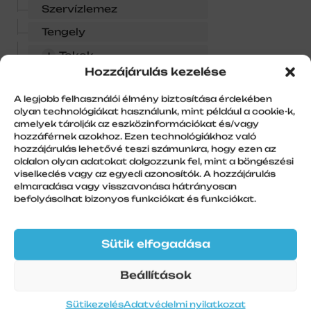
Szervízlemez
Tengely
+
Tokok
Hozzájárulás kezelése
Vakolóél
A legjobb felhasználói élmény biztosítása érdekében
vezérlések
olyan technológiákat használunk, mint például a cookie-k,
amelyek tárolják az eszközinformációkat és/vagy
hozzáférnek azokhoz. Ezen technológiákhoz való
hozzájárulás lehetővé teszi számunkra, hogy ezen az
oldalon olyan adatokat dolgozzunk fel, mint a böngészési
viselkedés vagy az egyedi azonosítók. A hozzájárulás
elmaradása vagy visszavonása hátrányosan
befolyásolhat bizonyos funkciókat és funkciókat.
Sütik elfogadása
Beállítások
Sütikezelés
Adatvédelmi nyilatkozat