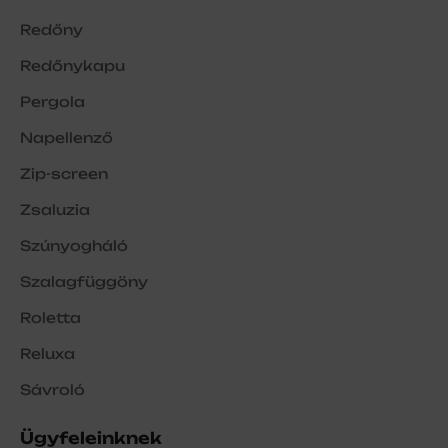
Redőny
Redőnykapu
Pergola
Napellenző
Zip-screen
Zsaluzia
Szúnyogháló
Szalagfüggöny
Roletta
Reluxa
Sávroló
Ügyfeleinknek