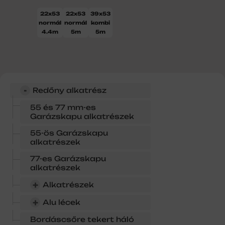
22x53
22x53
39x53
normál
normál
kombi
4.4m
5m
5m
-
Redőny alkatrész
55 és 77 mm-es
Garázskapu alkatrészek
55-ös Garázskapu
alkatrészek
77-es Garázskapu
alkatrészek
+
Alkatrészek
+
Alu lécek
Bordáscsőre tekert háló