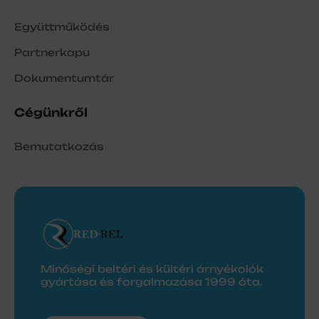
Együttműködés
Partnerkapu
Dokumentumtár
Cégünkről
Bemutatkozás
Minőségi beltéri és kültéri árnyékolók
gyártása és forgalmazása 1999 óta.