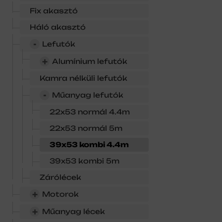
Fix akasztó
Háló akasztó
-
Lefutók
+
Alumínium lefutók
Kamra nélküli lefutók
-
Műanyag lefutók
22x53 normál 4.4m
22x53 normál 5m
39x53 kombi 4.4m
39x53 kombi 5m
Zárólécek
+
Motorok
+
Műanyag lécek