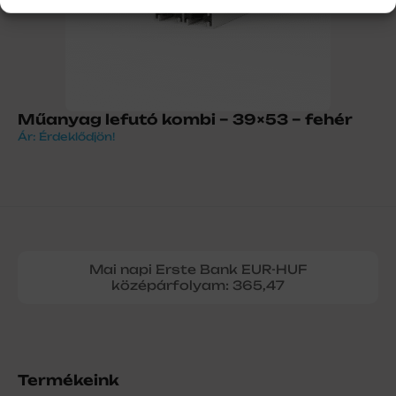
Műanyag lefutó kombi – 39×53 – fehér
Ár: Érdeklődjön!
Mai napi Erste Bank EUR-HUF
középárfolyam: 365,47
Termékeink